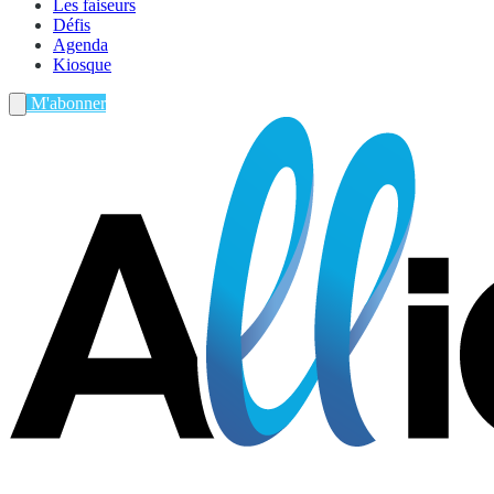
Les faiseurs
Défis
Agenda
Kiosque
M'abonner