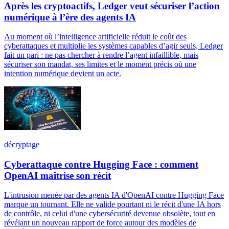
Après les cryptoactifs, Ledger veut sécuriser l’action
numérique à l’ère des agents IA
Au moment où l’intelligence artificielle réduit le coût des
cyberattaques et multiplie les systèmes capables d’agir seuls, Ledger
fait un pari : ne pas chercher à rendre l’agent infaillible, mais
sécuriser son mandat, ses limites et le moment précis où une
intention numérique devient un acte.
décryptage
Cyberattaque contre Hugging Face : comment
OpenAI maîtrise son récit
L'intrusion menée par des agents IA d'OpenAI contre Hugging Face
marque un tournant. Elle ne valide pourtant ni le récit d'une IA hors
de contrôle, ni celui d'une cybersécurité devenue obsolète, tout en
révélant un nouveau rapport de force autour des modèles de