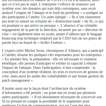
que ce n’est pas le sujet. L’entreprise s’efforce de restaurer son
système avec des données qui sont déjà corrompues, sans avoir
analysé l’origine de l’attaque et le fond du problème » a souligné un
des participants à l’atelier. Un autre épingle : « Ils n’ont clairement
pas testé en amont un scénario de « destruction totale » du SI, ce qui
est pourtant ce qui arrive ou presque ». L’absence d’un véritable
engagement de la part de la direction, incarnée par un « directeur de
crise » est également mise en avant, autant d’ailleurs que le langage
beaucoup trop technique employé par le CISO lors de ses prises de
parole face au board de « Keller Fashion ».
L’expert cyber Michel Juvin, chroniqueur d’Alliancy, qui a participé
à l’atelier, résume les quelques clés importantes pour les entreprises :
« En premier lieu, la préparation : elle est nécessaire et vraiment
bénéfique, elle permet d'anticiper et vérifier la capacité à réduire
l'impact de l'attaque. Dans l'anticipation, il faut comprendre : la
conception d'un système résilient, les tests et exercices de gestion de
crise, mais aussi les audits des vulnérabilités et une bonne gestion du
patch management ».
Il insiste aussi sur la façon dont l’architecture du système
d’information a été pensée ; un point mis en avant par plusieurs
autres participants : « Il est absolument nécessaire de concevoir son
SI en prenant en compte la possibilité de le segmenter pour
appliquer l'action de conteneurisation, qui est l’une des plus