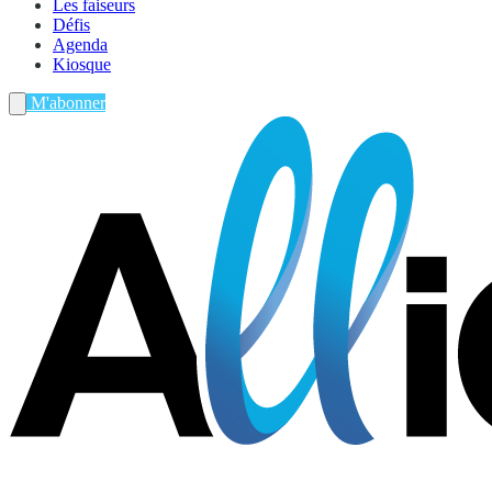
Les faiseurs
Défis
Agenda
Kiosque
M'abonner