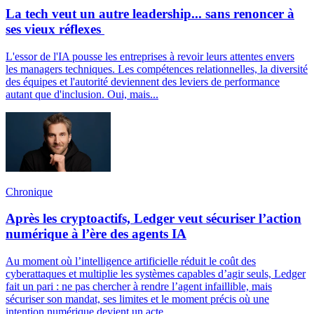
La tech veut un autre leadership... sans renoncer à
ses vieux réflexes
L'essor de l'IA pousse les entreprises à revoir leurs attentes envers
les managers techniques. Les compétences relationnelles, la diversité
des équipes et l'autorité deviennent des leviers de performance
autant que d'inclusion. Oui, mais...
Chronique
Après les cryptoactifs, Ledger veut sécuriser l’action
numérique à l’ère des agents IA
Au moment où l’intelligence artificielle réduit le coût des
cyberattaques et multiplie les systèmes capables d’agir seuls, Ledger
fait un pari : ne pas chercher à rendre l’agent infaillible, mais
sécuriser son mandat, ses limites et le moment précis où une
intention numérique devient un acte.