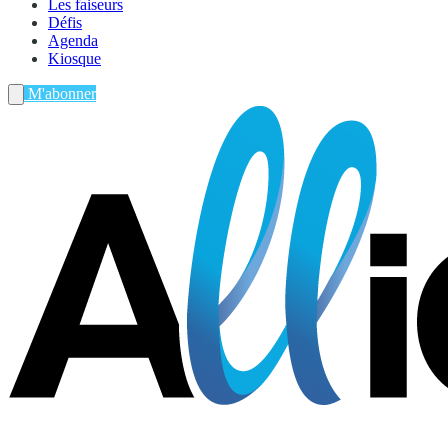
Les faiseurs
Défis
Agenda
Kiosque
M'abonner