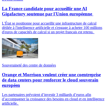
La France candidate pour accueillir une AI
Gigafactory soutenue par l'Union européenne
L'État se positionne pour accueillir une infrastructure de calcul
dédiée à l'intelligence artificielle et s'engage à acheter 100 millions
d'euros de capacités de calcul si un projet français est retenu.
Souveraineté des centre de données
Orange et Morrison veulent créer une coentreprise
de data centers pour renforcer le cloud souverain
européen
Les partenaires prévoient d’investir 3 milliards d’euros afin
d’accompagner la croissance des besoins en cloud et en intelligence
artificielle.