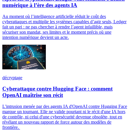
numérique à l’ère des agents IA
Au moment où l’intelligence artificielle réduit le coût des
cyberattaques et multiplie les systèmes capables d’agir seuls, Ledger
fait un pari : ne pas chercher à rendre l’agent infaillible, mais
sécuriser son mandat, ses limites et le moment précis où une
intention numérique devient un acte.
décryptage
Cyberattaque contre Hugging Face : comment
OpenAI maîtrise son récit
L'intrusion menée par des agents IA d'OpenAI contre Hugging Face
marque un tournant. Elle ne valide pourtant ni le récit d'une IA hors
de contrôle, ni celui d'une cybersécurité devenue obsolète, tout en
révélant un nouveau rapport de force autour des modèles de
frontière.