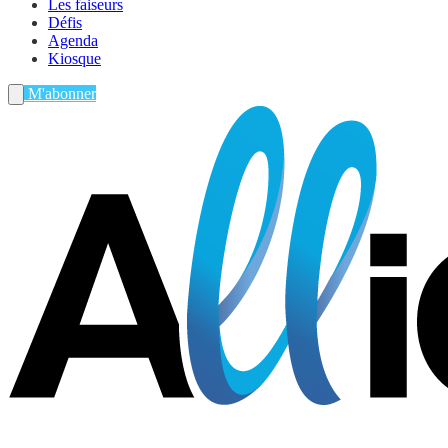
Les faiseurs
Défis
Agenda
Kiosque
M'abonner