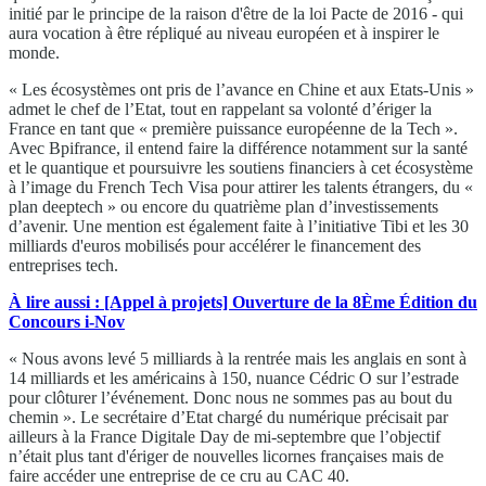
initié par le principe de la raison d'être de la loi Pacte de 2016 - qui
aura vocation à être répliqué au niveau européen et à inspirer le
monde.
« Les écosystèmes ont pris de l’avance en Chine et aux Etats-Unis »
admet le chef de l’Etat, tout en rappelant sa volonté d’ériger la
France en tant que « première puissance européenne de la Tech ».
Avec Bpifrance, il entend faire la différence notamment sur la santé
et le quantique et poursuivre les soutiens financiers à cet écosystème
à l’image du French Tech Visa pour attirer les talents étrangers, du «
plan deeptech » ou encore du quatrième plan d’investissements
d’avenir. Une mention est également faite à l’initiative Tibi et les 30
milliards d'euros mobilisés pour accélérer le financement des
entreprises tech.
À lire aussi : [Appel à projets] Ouverture de la 8Ème Édition du
Concours i-Nov
« Nous avons levé 5 milliards à la rentrée mais les anglais en sont à
14 milliards et les américains à 150, nuance Cédric O sur l’estrade
pour clôturer l’événement. Donc nous ne sommes pas au bout du
chemin ». Le secrétaire d’Etat chargé du numérique précisait par
ailleurs à la France Digitale Day de mi-septembre que l’objectif
n’était plus tant d'ériger de nouvelles licornes françaises mais de
faire accéder une entreprise de ce cru au CAC 40.