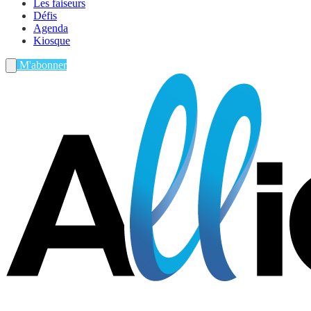
Les faiseurs
Défis
Agenda
Kiosque
M'abonner