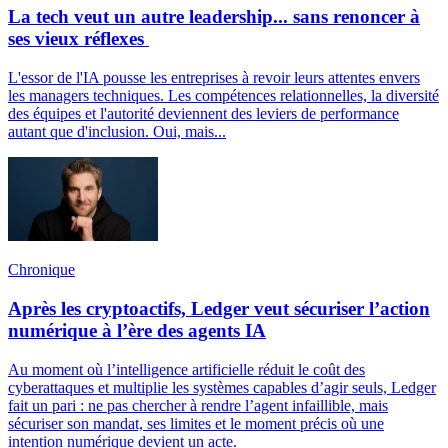
La tech veut un autre leadership... sans renoncer à
ses vieux réflexes
L'essor de l'IA pousse les entreprises à revoir leurs attentes envers
les managers techniques. Les compétences relationnelles, la diversité
des équipes et l'autorité deviennent des leviers de performance
autant que d'inclusion. Oui, mais...
Chronique
Après les cryptoactifs, Ledger veut sécuriser l’action
numérique à l’ère des agents IA
Au moment où l’intelligence artificielle réduit le coût des
cyberattaques et multiplie les systèmes capables d’agir seuls, Ledger
fait un pari : ne pas chercher à rendre l’agent infaillible, mais
sécuriser son mandat, ses limites et le moment précis où une
intention numérique devient un acte.