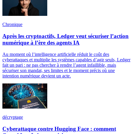
Chronique
Après les cryptoactifs, Ledger veut sécuriser l’action
numérique à l’ère des agents IA
Au moment où l’intelligence artificielle réduit le coût des
cyberattaques et multiplie les systèmes capables d’agir seuls, Ledger
fait un pari : ne pas chercher à rendre l’agent infaillible, mais
sécuriser son mandat, ses limites et le moment précis où une
intention numérique devient un acte.
décryptage
Cyberattaque contre Hugging Face : comment