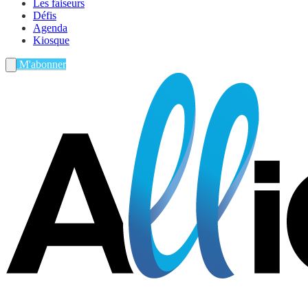
Les faiseurs
Défis
Agenda
Kiosque
M'abonner