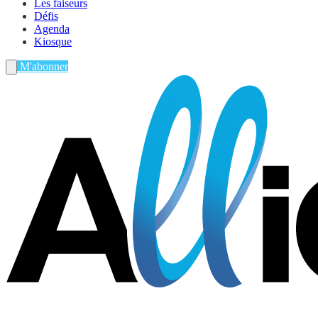
Les faiseurs
Défis
Agenda
Kiosque
M'abonner