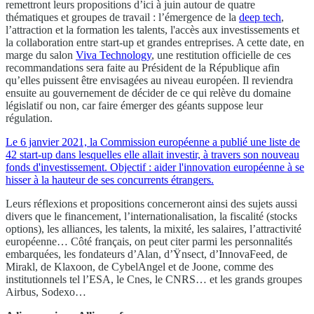
remettront leurs propositions d’ici à juin autour de quatre
thématiques et groupes de travail : l’émergence de la
deep tech
,
l’attraction et la formation les talents, l'accès aux investissements et
la collaboration entre start-up et grandes entreprises. A cette date, en
marge du salon
Viva Technology
, une restitution officielle de ces
recommandations sera faite au Président de la République afin
qu’elles puissent être envisagées au niveau européen. Il reviendra
ensuite au gouvernement de décider de ce qui relève du domaine
législatif ou non, car faire émerger des géants suppose leur
régulation.
Le 6 janvier 2021, la Commission européenne a publié une liste de
42 start-up dans lesquelles elle allait investir, à travers son nouveau
fonds d'investissement. Objectif : aider l'innovation européenne à se
hisser à la hauteur de ses concurrents étrangers.
Leurs réflexions et propositions concerneront ainsi des sujets aussi
divers que le financement, l’internationalisation, la fiscalité (stocks
options), les alliances, les talents, la mixité, les salaires, l’attractivité
européenne… Côté français, on peut citer parmi les personnalités
embarquées, les fondateurs d’Alan, d’Ÿnsect, d’InnovaFeed, de
Mirakl, de Klaxoon, de CybelAngel et de Joone, comme des
institutionnels tel l’ESA, le Cnes, le CNRS… et les grands groupes
Airbus, Sodexo…