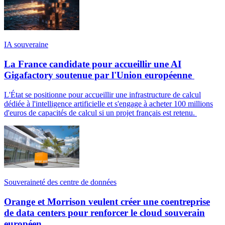
IA souveraine
La France candidate pour accueillir une AI
Gigafactory soutenue par l'Union européenne
L'État se positionne pour accueillir une infrastructure de calcul
dédiée à l'intelligence artificielle et s'engage à acheter 100 millions
d'euros de capacités de calcul si un projet français est retenu.
Souveraineté des centre de données
Orange et Morrison veulent créer une coentreprise
de data centers pour renforcer le cloud souverain
européen