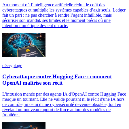
Au moment où l’intelligence artificielle réduit le coût des
cyberattaques et multiplie les systèmes capables d’agir seuls, Ledger
fait un pari : ne pas chercher à rendre l’agent infaillible, mais
sécuriser son mandat, ses limites et le moment précis où une
intention numérique devient un acte.
décryptage
Cyberattaque contre Hugging Face : comment
OpenAI maîtrise son récit
L'intrusion menée par des agents IA d'OpenAI contre Hugging Face
marque un tournant. Elle ne valide pourtant ni le récit d'une IA hors
de contrôle, ni celui d'une cybersécurité devenue obsolète, tout en
révélant un nouveau rapport de force autour des modèles de
frontière.