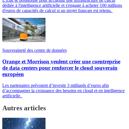
L'État se positionne pour accueillir une infrastructure de calcul
dédiée à l'intelligence artificielle et s'engage à acheter 100 millions
d'euros de capacités de calcul si un projet français est retenu.
Souveraineté des centre de données
Orange et Morrison veulent créer une coentreprise
de data centers pour renforcer le cloud souverain
européen
Les partenaires prévoient d’investir 3 milliards d’euros afin
d’accompagner la croissance des besoins en cloud et en intelligence
artificielle.
Autres articles