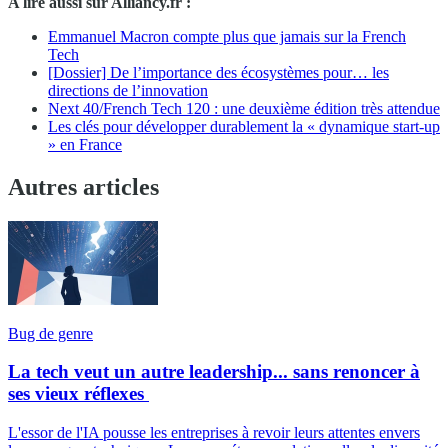
A lire aussi sur Alliancy.fr :
Emmanuel Macron compte plus que jamais sur la French
Tech
[Dossier] De l’importance des écosystèmes pour… les
directions de l’innovation
Next 40/French Tech 120 : une deuxième édition très attendue
Les clés pour développer durablement la « dynamique start-up
» en France
Autres articles
Bug de genre
La tech veut un autre leadership... sans renoncer à
ses vieux réflexes
L'essor de l'IA pousse les entreprises à revoir leurs attentes envers