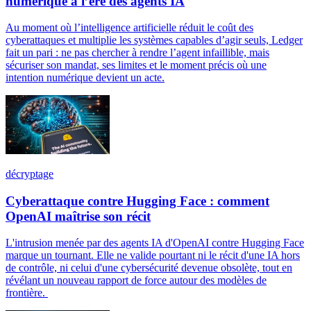
numérique à l’ère des agents IA
Au moment où l’intelligence artificielle réduit le coût des
cyberattaques et multiplie les systèmes capables d’agir seuls, Ledger
fait un pari : ne pas chercher à rendre l’agent infaillible, mais
sécuriser son mandat, ses limites et le moment précis où une
intention numérique devient un acte.
décryptage
Cyberattaque contre Hugging Face : comment
OpenAI maîtrise son récit
L'intrusion menée par des agents IA d'OpenAI contre Hugging Face
marque un tournant. Elle ne valide pourtant ni le récit d'une IA hors
de contrôle, ni celui d'une cybersécurité devenue obsolète, tout en
révélant un nouveau rapport de force autour des modèles de
frontière.