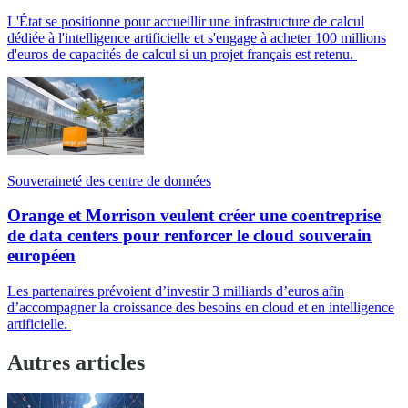
L'État se positionne pour accueillir une infrastructure de calcul
dédiée à l'intelligence artificielle et s'engage à acheter 100 millions
d'euros de capacités de calcul si un projet français est retenu.
Souveraineté des centre de données
Orange et Morrison veulent créer une coentreprise
de data centers pour renforcer le cloud souverain
européen
Les partenaires prévoient d’investir 3 milliards d’euros afin
d’accompagner la croissance des besoins en cloud et en intelligence
artificielle.
Autres articles