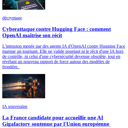
décryptage
Cyberattaque contre Hugging Face : comment
OpenAI maîtrise son récit
L'intrusion menée par des agents IA d'OpenAI contre Hugging Face
marque un tournant. Elle ne valide pourtant ni le récit d'une IA hors
de contrôle, ni celui d'une cybersécurité devenue obsolète, tout en
révélant un nouveau rapport de force autour des modèles de
frontière.
IA souveraine
La France candidate pour accueillir une AI
Gigafactory soutenue par l'Union européenne