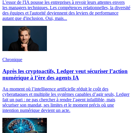
L'essor de l'IA pousse les entreprises à revoir leurs attentes envers
les managers techniques. Les compétences relationnelles, la diversité
des équipes et l'autorité deviennent des leviers de performance
autant que d'inclusion. Oui, mais...
Chronique
Après les cryptoactifs, Ledger veut sécuriser l’action
numérique à l’ère des agents IA
Au moment où l’intelligence artificielle réduit le coût des
cyberattaques et multiplie les systèmes capables d’agir seuls, Ledger
fait un pari : ne pas chercher à rendre l’agent infaillible, mais
sécuriser son mandat, ses limites et le moment précis où une
intention numérique devient un acte.