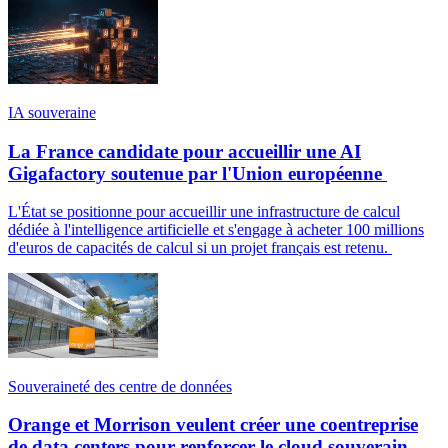
IA souveraine
La France candidate pour accueillir une AI
Gigafactory soutenue par l'Union européenne
L'État se positionne pour accueillir une infrastructure de calcul
dédiée à l'intelligence artificielle et s'engage à acheter 100 millions
d'euros de capacités de calcul si un projet français est retenu.
Souveraineté des centre de données
Orange et Morrison veulent créer une coentreprise
de data centers pour renforcer le cloud souverain