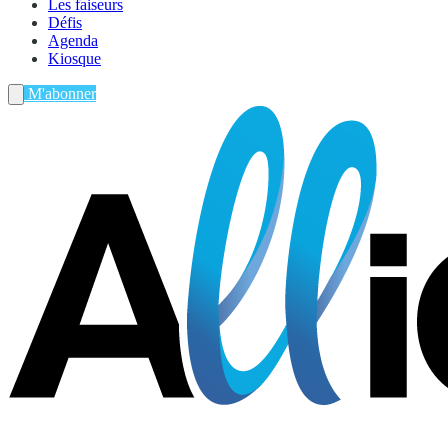
Les faiseurs
Défis
Agenda
Kiosque
M'abonner