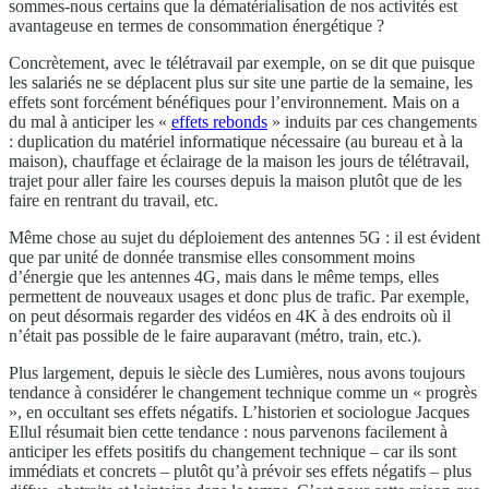
sommes-nous certains que la dématérialisation de nos activités est
avantageuse en termes de consommation énergétique ?
Concrètement, avec le télétravail par exemple, on se dit que puisque
les salariés ne se déplacent plus sur site une partie de la semaine, les
effets sont forcément bénéfiques pour l’environnement. Mais on a
du mal à anticiper les «
effets rebonds
» induits par ces changements
: duplication du matériel informatique nécessaire (au bureau et à la
maison), chauffage et éclairage de la maison les jours de télétravail,
trajet pour aller faire les courses depuis la maison plutôt que de les
faire en rentrant du travail, etc.
Même chose au sujet du déploiement des antennes 5G : il est évident
que par unité de donnée transmise elles consomment moins
d’énergie que les antennes 4G, mais dans le même temps, elles
permettent de nouveaux usages et donc plus de trafic. Par exemple,
on peut désormais regarder des vidéos en 4K à des endroits où il
n’était pas possible de le faire auparavant (métro, train, etc.).
Plus largement, depuis le siècle des Lumières, nous avons toujours
tendance à considérer le changement technique comme un « progrès
», en occultant ses effets négatifs. L’historien et sociologue Jacques
Ellul résumait bien cette tendance : nous parvenons facilement à
anticiper les effets positifs du changement technique – car ils sont
immédiats et concrets – plutôt qu’à prévoir ses effets négatifs – plus