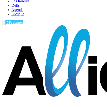
Les faiseurs
Défis
Agenda
Kiosque
M'abonner