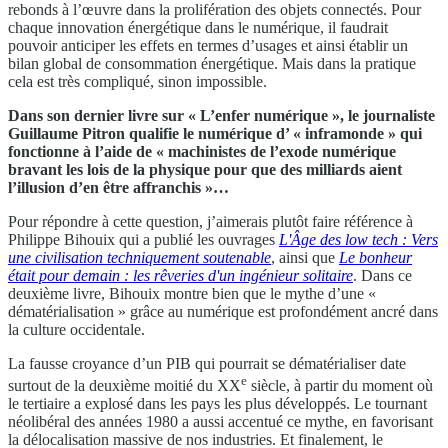
rebonds à l’œuvre dans la prolifération des objets connectés. Pour
chaque innovation énergétique dans le numérique, il faudrait
pouvoir anticiper les effets en termes d’usages et ainsi établir un
bilan global de consommation énergétique. Mais dans la pratique
cela est très compliqué, sinon impossible.
Dans son dernier livre sur « L’enfer numérique », le journaliste
Guillaume Pitron qualifie le numérique d’ « inframonde » qui
fonctionne à l’aide de « machinistes de l’exode numérique
bravant les lois de la physique pour que des milliards aient
l’illusion d’en être affranchis »…
Pour répondre à cette question, j’aimerais plutôt faire référence à
Philippe Bihouix qui a publié les ouvrages
L'Âge des low tech : Vers
une civilisation techniquement soutenable
, ainsi que
Le bonheur
était pour demain : les rêveries d'un ingénieur solitaire
. Dans ce
deuxième livre, Bihouix montre bien que le mythe d’une «
dématérialisation » grâce au numérique est profondément ancré dans
la culture occidentale.
La fausse croyance d’un PIB qui pourrait se dématérialiser date
e
surtout de la deuxième moitié du XX
siècle, à partir du moment où
le tertiaire a explosé dans les pays les plus développés. Le tournant
néolibéral des années 1980 a aussi accentué ce mythe, en favorisant
la délocalisation massive de nos industries. Et finalement, le