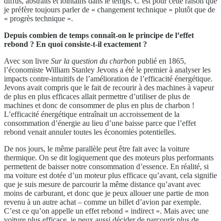
diffus, abstraits et lointains dans le temps. C’est pour cette raison que
je préfère toujours parler de « changement technique » plutôt que de
« progrès technique ».
Depuis combien de temps connaît-on le principe de l’effet
rebond ? En quoi consiste-t-il exactement ?
Avec son livre
Sur la question du charbon
publié en 1865,
l’économiste William Stanley Jevons a été le premier à analyser les
impacts contre-intuitifs de l’amélioration de l’efficacité énergétique.
Jevons avait compris que le fait de recourir à des machines à vapeur
de plus en plus efficaces allait permettre d’utiliser de plus de
machines et donc de consommer de plus en plus de charbon !
L’efficacité énergétique entraînait un accroissement de la
consommation d’énergie au lieu d’une baisse parce que l’effet
rebond venait annuler toutes les économies potentielles.
De nos jours, le même parallèle peut être fait avec la voiture
thermique. On se dit logiquement que des moteurs plus performants
permettent de baisser notre consommation d’essence. En réalité, si
ma voiture est dotée d’un moteur plus efficace qu’avant, cela signifie
que je suis mesure de parcourir la même distance qu’avant avec
moins de carburant, et donc que je peux allouer une partie de mon
revenu à un autre achat – comme un billet d’avion par exemple.
C’est ce qu’on appelle un effet rebond « indirect ». Mais avec une
voiture plus efficace, je peux aussi décider de parcourir plus de