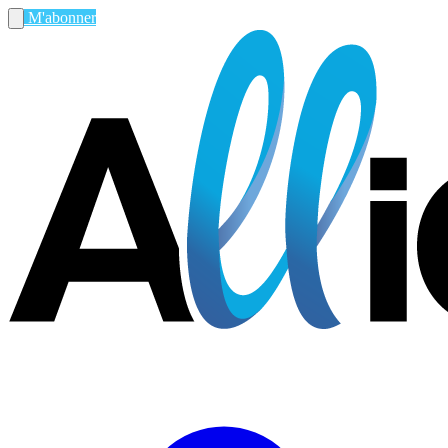
M'abonner