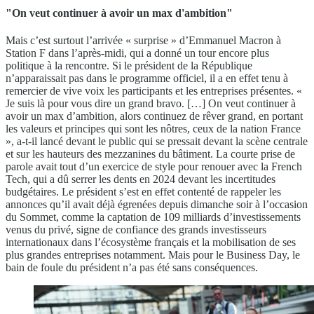
"On veut continuer à avoir un max d'ambition"
Mais c’est surtout l’arrivée « surprise » d’Emmanuel Macron à
Station F dans l’après-midi, qui a donné un tour encore plus
politique à la rencontre. Si le président de la République
n’apparaissait pas dans le programme officiel, il a en effet tenu à
remercier de vive voix les participants et les entreprises présentes. «
Je suis là pour vous dire un grand bravo. […] On veut continuer à
avoir un max d’ambition, alors continuez de rêver grand, en portant
les valeurs et principes qui sont les nôtres, ceux de la nation France
», a-t-il lancé devant le public qui se pressait devant la scène centrale
et sur les hauteurs des mezzanines du bâtiment. La courte prise de
parole avait tout d’un exercice de style pour renouer avec la French
Tech, qui a dû serrer les dents en 2024 devant les incertitudes
budgétaires. Le président s’est en effet contenté de rappeler les
annonces qu’il avait déjà égrenées depuis dimanche soir à l’occasion
du Sommet, comme la captation de 109 milliards d’investissements
venus du privé, signe de confiance des grands investisseurs
internationaux dans l’écosystème français et la mobilisation de ses
plus grandes entreprises notamment. Mais pour le Business Day, le
bain de foule du président n’a pas été sans conséquences.