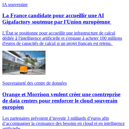
IA souveraine
La France candidate pour accueillir une AI
Gigafactory soutenue par l'Union européenne
L'État se positionne pour accueillir une infrastructure de calcul
dédiée à l'intelligence artificielle et s'engage à acheter 100 millions
d'euros de capacités de calcul si un projet français est retenu.
Souveraineté des centre de données
Orange et Morrison veulent créer une coentreprise
de data centers pour renforcer le cloud souverain
européen
Les partenaires prévoient d’investir 3 milliards d’euros afin
d’accompagner la croissance des besoins en cloud et en intelligence
artificielle.