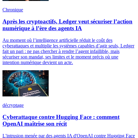
Chronique
Après les cryptoactifs, Ledger veut sécuriser l’action
numérique à l’ère des agents IA
Au moment où l’intelligence artificielle réduit le coût des
cyberattaques et multiplie les systèmes capables d’agir seuls, Ledger
fait un pari : ne pas chercher à rendre l’agent infaillible, mais
sécuriser son mandat, ses limites et le moment précis où une
intention numérique devient un acte.
décryptage
Cyberattaque contre Hugging Face : comment
OpenAI maîtrise son récit
L'intrusion menée par des agents IA d'OpenAI contre Hugging Face