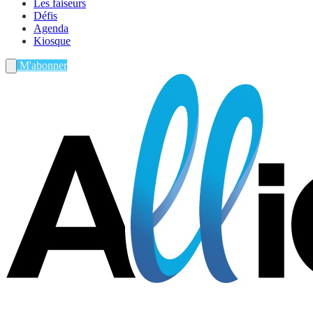
Les faiseurs
Défis
Agenda
Kiosque
M'abonner