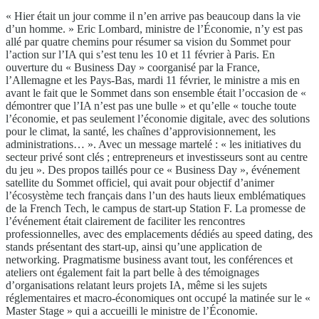
« Hier était un jour comme il n’en arrive pas beaucoup dans la vie
d’un homme. » Eric Lombard, ministre de l’Économie, n’y est pas
allé par quatre chemins pour résumer sa vision du Sommet pour
l’action sur l’IA qui s’est tenu les 10 et 11 février à Paris. En
ouverture du « Business Day » coorganisé par la France,
l’Allemagne et les Pays-Bas, mardi 11 février, le ministre a mis en
avant le fait que le Sommet dans son ensemble était l’occasion de «
démontrer que l’IA n’est pas une bulle » et qu’elle « touche toute
l’économie, et pas seulement l’économie digitale, avec des solutions
pour le climat, la santé, les chaînes d’approvisionnement, les
administrations… ». Avec un message martelé : « les initiatives du
secteur privé sont clés ; entrepreneurs et investisseurs sont au centre
du jeu ». Des propos taillés pour ce « Business Day », événement
satellite du Sommet officiel, qui avait pour objectif d’animer
l’écosystème tech français dans l’un des hauts lieux emblématiques
de la French Tech, le campus de start-up Station F. La promesse de
l’événement était clairement de faciliter les rencontres
professionnelles, avec des emplacements dédiés au speed dating, des
stands présentant des start-up, ainsi qu’une application de
networking. Pragmatisme business avant tout, les conférences et
ateliers ont également fait la part belle à des témoignages
d’organisations relatant leurs projets IA, même si les sujets
réglementaires et macro-économiques ont occupé la matinée sur le «
Master Stage » qui a accueilli le ministre de l’Économie.