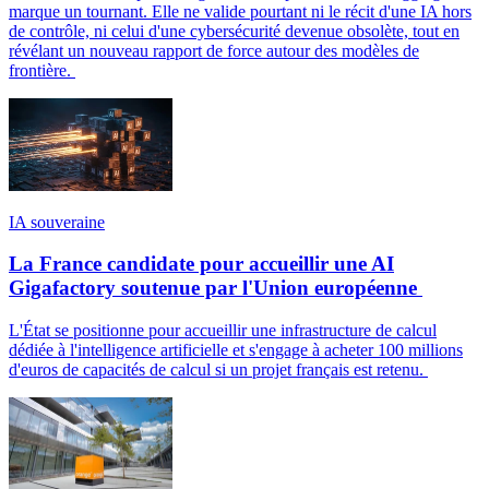
marque un tournant. Elle ne valide pourtant ni le récit d'une IA hors
de contrôle, ni celui d'une cybersécurité devenue obsolète, tout en
révélant un nouveau rapport de force autour des modèles de
frontière.
IA souveraine
La France candidate pour accueillir une AI
Gigafactory soutenue par l'Union européenne
L'État se positionne pour accueillir une infrastructure de calcul
dédiée à l'intelligence artificielle et s'engage à acheter 100 millions
d'euros de capacités de calcul si un projet français est retenu.