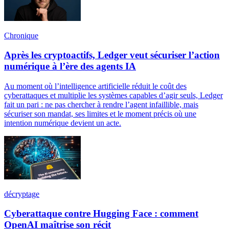
Chronique
Après les cryptoactifs, Ledger veut sécuriser l’action
numérique à l’ère des agents IA
Au moment où l’intelligence artificielle réduit le coût des
cyberattaques et multiplie les systèmes capables d’agir seuls, Ledger
fait un pari : ne pas chercher à rendre l’agent infaillible, mais
sécuriser son mandat, ses limites et le moment précis où une
intention numérique devient un acte.
décryptage
Cyberattaque contre Hugging Face : comment
OpenAI maîtrise son récit