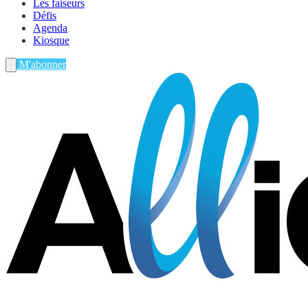
Les faiseurs
Défis
Agenda
Kiosque
M'abonner