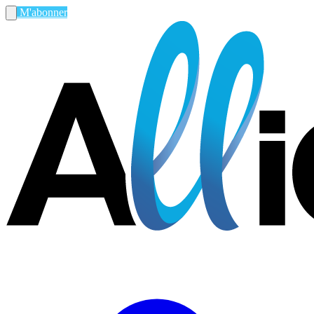
M'abonner