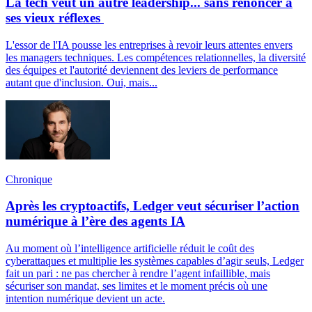
La tech veut un autre leadership... sans renoncer à
ses vieux réflexes
L'essor de l'IA pousse les entreprises à revoir leurs attentes envers
les managers techniques. Les compétences relationnelles, la diversité
des équipes et l'autorité deviennent des leviers de performance
autant que d'inclusion. Oui, mais...
Chronique
Après les cryptoactifs, Ledger veut sécuriser l’action
numérique à l’ère des agents IA
Au moment où l’intelligence artificielle réduit le coût des
cyberattaques et multiplie les systèmes capables d’agir seuls, Ledger
fait un pari : ne pas chercher à rendre l’agent infaillible, mais
sécuriser son mandat, ses limites et le moment précis où une
intention numérique devient un acte.