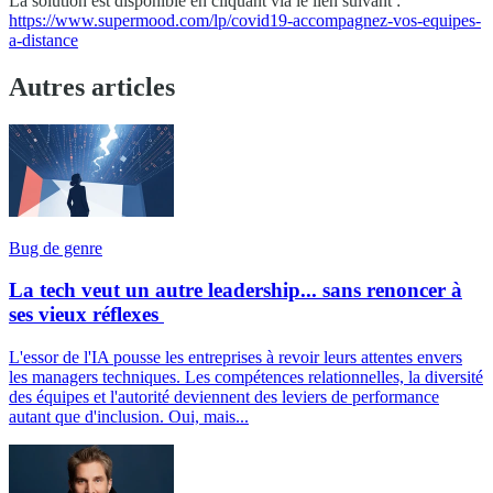
La solution est disponible en cliquant via le lien suivant :
https://www.supermood.com/lp/covid19-accompagnez-vos-equipes-
a-distance
Autres articles
Bug de genre
La tech veut un autre leadership... sans renoncer à
ses vieux réflexes
L'essor de l'IA pousse les entreprises à revoir leurs attentes envers
les managers techniques. Les compétences relationnelles, la diversité
des équipes et l'autorité deviennent des leviers de performance
autant que d'inclusion. Oui, mais...