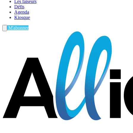
Les faiseurs
Défis
Agenda
Kiosque
M'abonner