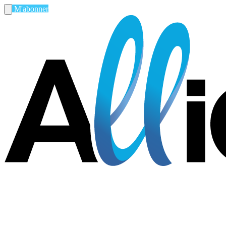
M'abonner