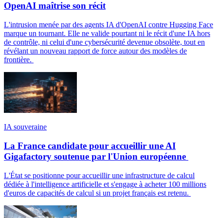
OpenAI maîtrise son récit
L'intrusion menée par des agents IA d'OpenAI contre Hugging Face
marque un tournant. Elle ne valide pourtant ni le récit d'une IA hors
de contrôle, ni celui d'une cybersécurité devenue obsolète, tout en
révélant un nouveau rapport de force autour des modèles de
frontière.
IA souveraine
La France candidate pour accueillir une AI
Gigafactory soutenue par l'Union européenne
L'État se positionne pour accueillir une infrastructure de calcul
dédiée à l'intelligence artificielle et s'engage à acheter 100 millions
d'euros de capacités de calcul si un projet français est retenu.