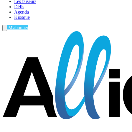
Les faiseurs
Défis
Agenda
Kiosque
M'abonner