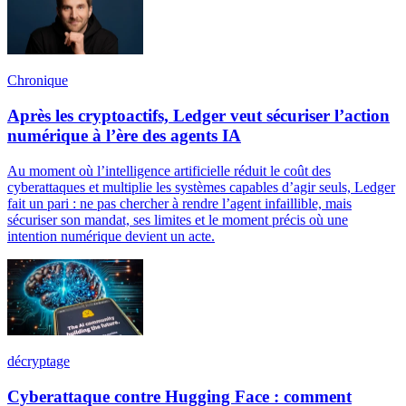
Chronique
Après les cryptoactifs, Ledger veut sécuriser l’action
numérique à l’ère des agents IA
Au moment où l’intelligence artificielle réduit le coût des
cyberattaques et multiplie les systèmes capables d’agir seuls, Ledger
fait un pari : ne pas chercher à rendre l’agent infaillible, mais
sécuriser son mandat, ses limites et le moment précis où une
intention numérique devient un acte.
décryptage
Cyberattaque contre Hugging Face : comment