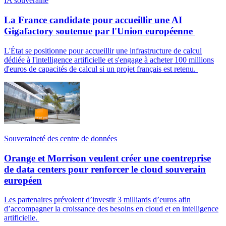
IA souveraine
La France candidate pour accueillir une AI
Gigafactory soutenue par l'Union européenne
L'État se positionne pour accueillir une infrastructure de calcul
dédiée à l'intelligence artificielle et s'engage à acheter 100 millions
d'euros de capacités de calcul si un projet français est retenu.
Souveraineté des centre de données
Orange et Morrison veulent créer une coentreprise
de data centers pour renforcer le cloud souverain
européen
Les partenaires prévoient d’investir 3 milliards d’euros afin
d’accompagner la croissance des besoins en cloud et en intelligence
artificielle.