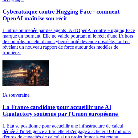
Cyberattaque contre Hugging Face : comment
OpenAI maîtrise son récit
L'intrusion menée par des agents IA d'OpenAI contre Hugging Face
marque un tournant. Elle ne valide pourtant ni le récit d'une IA hors
de contrôle, ni celui d'une cybersécurité devenue obsolète, tout en
révélant un nouveau rapport de force autour des modèles de
frontière.
IA souveraine
La France candidate pour accueillir une AI
Gigafactory soutenue par l'Union européenne
L'État se positionne pour accueillir une infrastructure de calcul
dédiée à l'intelligence artificielle et s'engage à acheter 100 millions
d'euros de capacités de calcul si un projet français est retenu.