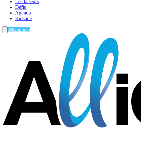
Les faiseurs
Défis
Agenda
Kiosque
M'abonner