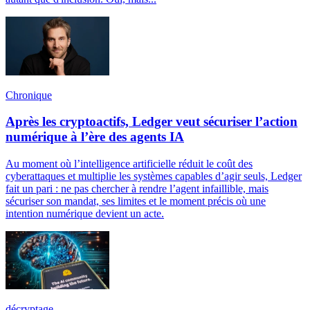
Chronique
Après les cryptoactifs, Ledger veut sécuriser l’action
numérique à l’ère des agents IA
Au moment où l’intelligence artificielle réduit le coût des
cyberattaques et multiplie les systèmes capables d’agir seuls, Ledger
fait un pari : ne pas chercher à rendre l’agent infaillible, mais
sécuriser son mandat, ses limites et le moment précis où une
intention numérique devient un acte.
décryptage