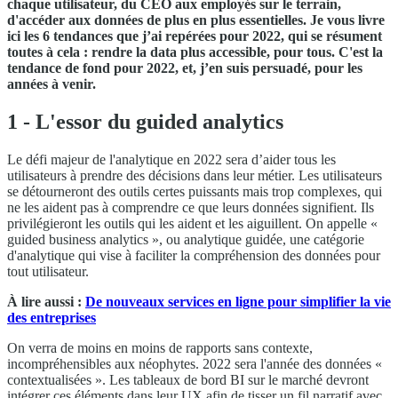
chaque utilisateur, du CEO aux employés sur le terrain,
d'accéder aux données de plus en plus essentielles. Je vous livre
ici les 6 tendances que j’ai repérées pour 2022, qui se résument
toutes à cela : rendre la data plus accessible, pour tous. C'est la
tendance de fond pour 2022, et, j’en suis persuadé, pour les
années à venir.
1 - L'essor du guided analytics
Le défi majeur de l'analytique en 2022 sera d’aider tous les
utilisateurs à prendre des décisions dans leur métier. Les utilisateurs
se détourneront des outils certes puissants mais trop complexes, qui
ne les aident pas à comprendre ce que leurs données signifient. Ils
privilégieront les outils qui les aident et les aiguillent. On appelle «
guided business analytics », ou analytique guidée, une catégorie
d'analytique qui vise à faciliter la compréhension des données pour
tout utilisateur.
À lire aussi :
De nouveaux services en ligne pour simplifier la vie
des entreprises
On verra de moins en moins de rapports sans contexte,
incompréhensibles aux néophytes. 2022 sera l'année des données «
contextualisées ». Les tableaux de bord BI sur le marché devront
intégrer ces éléments dans leur UX afin de tisser un fil narratif avec