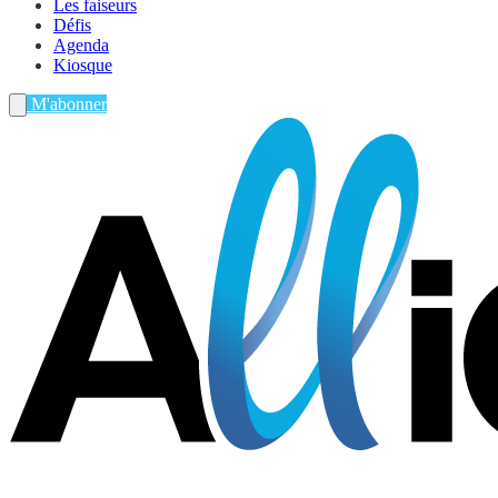
Les faiseurs
Défis
Agenda
Kiosque
M'abonner