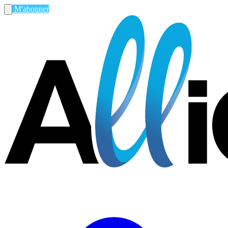
M'abonner