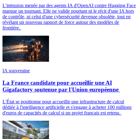
L'intrusion menée par des agents IA d'OpenAI contre Hugging Face
marque un tournant. Elle ne valide pourtant ni le récit d'une IA hors
de contrôle, ni celui d'une cybersécurité devenue obsolète, tout en
révélant un nouveau rapport de force autour des modèles de
frontière.
IA souveraine
La France candidate pour accueillir une AI
Gigafactory soutenue par l'Union européenne
L'État se positionne pour accueillir une infrastructure de calcul
dédiée à l'intelligence artificielle et s'engage à acheter 100 millions
d'euros de capacités de calcul si un projet français est retenu.