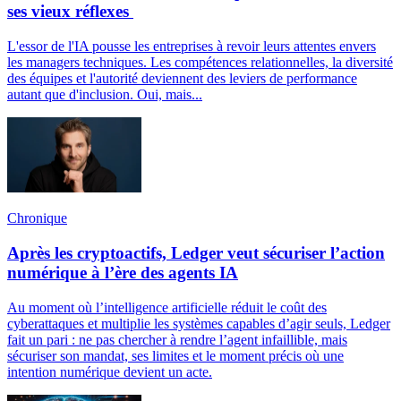
ses vieux réflexes
L'essor de l'IA pousse les entreprises à revoir leurs attentes envers
les managers techniques. Les compétences relationnelles, la diversité
des équipes et l'autorité deviennent des leviers de performance
autant que d'inclusion. Oui, mais...
Chronique
Après les cryptoactifs, Ledger veut sécuriser l’action
numérique à l’ère des agents IA
Au moment où l’intelligence artificielle réduit le coût des
cyberattaques et multiplie les systèmes capables d’agir seuls, Ledger
fait un pari : ne pas chercher à rendre l’agent infaillible, mais
sécuriser son mandat, ses limites et le moment précis où une
intention numérique devient un acte.