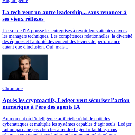
Bug de genre
La tech veut un autre leadership... sans renoncer à
ses vieux réflexes
L'essor de l'IA pousse les entreprises à revoir leurs attentes envers
les managers techniques. Les compétences relationnelles, la diversité
des équipes et l'autorité deviennent des leviers de performance
autant que d'inclusion. Oui, mais...
Chronique
Après les cryptoactifs, Ledger veut sécuriser l’action
numérique à l’ère des agents IA
Au moment où l’intelligence artificielle réduit le coût des
cyberattaques et multiplie les systèmes capables d’agir seuls, Ledger
fait un pari : ne pas chercher à rendre l’agent infaillible, mais
sécuriser son mandat, ses limites et le moment précis où une