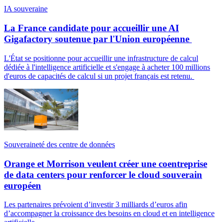
IA souveraine
La France candidate pour accueillir une AI
Gigafactory soutenue par l'Union européenne
L'État se positionne pour accueillir une infrastructure de calcul
dédiée à l'intelligence artificielle et s'engage à acheter 100 millions
d'euros de capacités de calcul si un projet français est retenu.
Souveraineté des centre de données
Orange et Morrison veulent créer une coentreprise
de data centers pour renforcer le cloud souverain
européen
Les partenaires prévoient d’investir 3 milliards d’euros afin
d’accompagner la croissance des besoins en cloud et en intelligence