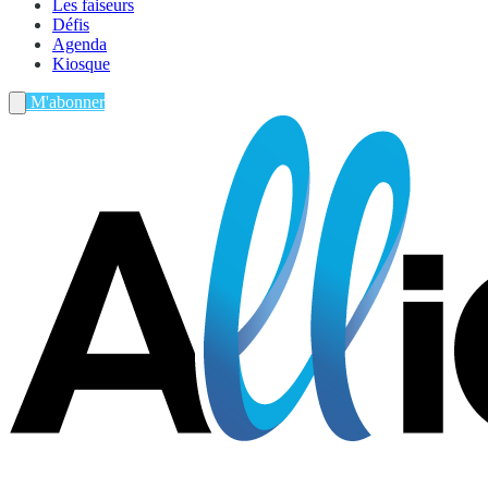
Les faiseurs
Défis
Agenda
Kiosque
M'abonner