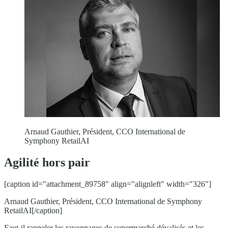
Arnaud Gauthier, Président, CCO International de
Symphony RetailAI
Agilité hors pair
[caption id="attachment_89758" align="alignleft" width="326"]
Arnaud Gauthier, Président, CCO International de Symphony
RetailAI[/caption]
Faut-il rappeler les rayonnages de supermarché dévalisés et les