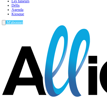
Les faiseurs
Défis
Agenda
Kiosque
M'abonner