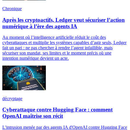
Chronique
Après les cryptoactifs, Ledger veut sécuriser l’action
numérique à l’ère des agents IA
Au moment où l’intelligence artificielle réduit le coût des
cyberattaques et multiplie les systèmes capables d’agir seuls, Ledger
fait un pari : ne pas chercher à rendre l’agent infaillible, mais
sécuriser son mandat, ses limites et le moment précis où une
intention numérique devient un acte.
décryptage
Cyberattaque contre Hugging Face : comment
OpenAI maîtrise son récit
L'intrusion menée par des agents IA d'OpenAI contre Hugging Face