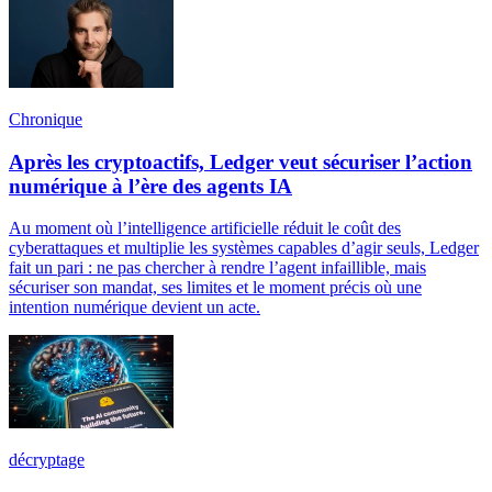
Chronique
Après les cryptoactifs, Ledger veut sécuriser l’action
numérique à l’ère des agents IA
Au moment où l’intelligence artificielle réduit le coût des
cyberattaques et multiplie les systèmes capables d’agir seuls, Ledger
fait un pari : ne pas chercher à rendre l’agent infaillible, mais
sécuriser son mandat, ses limites et le moment précis où une
intention numérique devient un acte.
décryptage