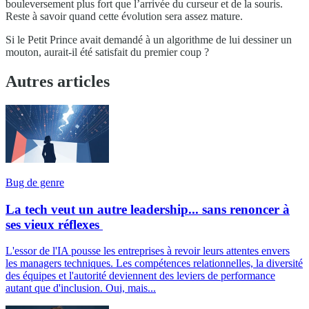
bouleversement plus fort que l’arrivée du curseur et de la souris.
Reste à savoir quand cette évolution sera assez mature.
Si le Petit Prince avait demandé à un algorithme de lui dessiner un
mouton, aurait-il été satisfait du premier coup ?
Autres articles
Bug de genre
La tech veut un autre leadership... sans renoncer à
ses vieux réflexes
L'essor de l'IA pousse les entreprises à revoir leurs attentes envers
les managers techniques. Les compétences relationnelles, la diversité
des équipes et l'autorité deviennent des leviers de performance
autant que d'inclusion. Oui, mais...