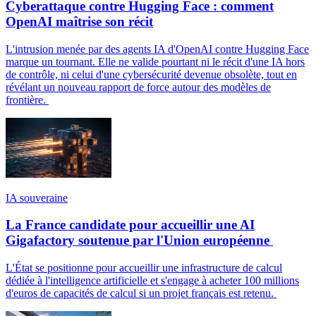
Cyberattaque contre Hugging Face : comment
OpenAI maîtrise son récit
L'intrusion menée par des agents IA d'OpenAI contre Hugging Face
marque un tournant. Elle ne valide pourtant ni le récit d'une IA hors
de contrôle, ni celui d'une cybersécurité devenue obsolète, tout en
révélant un nouveau rapport de force autour des modèles de
frontière.
IA souveraine
La France candidate pour accueillir une AI
Gigafactory soutenue par l'Union européenne
L'État se positionne pour accueillir une infrastructure de calcul
dédiée à l'intelligence artificielle et s'engage à acheter 100 millions
d'euros de capacités de calcul si un projet français est retenu.