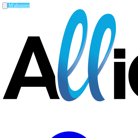
M'abonner