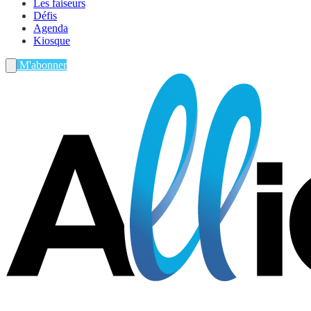
Les faiseurs
Défis
Agenda
Kiosque
M'abonner