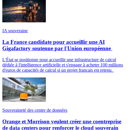
IA souveraine
La France candidate pour accueillir une AI
Gigafactory soutenue par l'Union européenne
L'État se positionne pour accueillir une infrastructure de calcul
dédiée à l'intelligence artificielle et s'engage à acheter 100 millions
d'euros de capacités de calcul si un projet français est retenu.
Souveraineté des centre de données
Orange et Morrison veulent créer une coentreprise
de data centers pour renforcer le cloud souverain