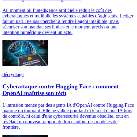
Au moment où l’intelligence artificielle réduit le coût des
cyberattaques et multiplie les systèmes capables d’agir seuls, Ledger
fait un pari : ne pas chercher à rendre l’agent infaillible, mais
sécuriser son mandat, ses limites et le moment précis où une
intention numérique devient un acte.
décryptage
Cyberattaque contre Hugging Face : comment
OpenAI maîtrise son récit
L'intrusion menée par des agents IA d'OpenAI contre Hugging Face
marque un tournant. Elle ne valide pourtant ni le récit d'une IA hors
de contrôle, ni celui d'une cybersécurité devenue obsolète, tout en
révélant un nouveau rapport de force autour des modèles de
frontière.