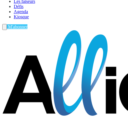
Les faiseurs
Défis
Agenda
Kiosque
M'abonner