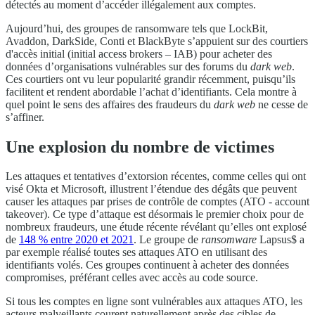
détectés au moment d’accéder illégalement aux comptes.
Aujourd’hui, des groupes de ransomware tels que LockBit,
Avaddon, DarkSide, Conti et BlackByte s’appuient sur des courtiers
d'accès initial (initial access brokers – IAB) pour acheter des
données d’organisations vulnérables sur des forums du
dark web
.
Ces courtiers ont vu leur popularité grandir récemment, puisqu’ils
facilitent et rendent abordable l’achat d’identifiants. Cela montre à
quel point le sens des affaires des fraudeurs du
dark web
ne cesse de
s’affiner.
Une explosion du nombre de victimes
Les attaques et tentatives d’extorsion récentes, comme celles qui ont
visé Okta et Microsoft, illustrent l’étendue des dégâts que peuvent
causer les attaques par prises de contrôle de comptes (ATO - account
takeover). Ce type d’attaque est désormais le premier choix pour de
nombreux fraudeurs, une étude récente révélant qu’elles ont explosé
de
148 % entre
2020 et 2021
. Le groupe de
ransomware
Lapsus$ a
par exemple réalisé toutes ses attaques ATO en utilisant des
identifiants volés. Ces groupes continuent à acheter des données
compromises, préférant celles avec accès au code source.
Si tous les comptes en ligne sont vulnérables aux attaques ATO, les
acteurs malveillants courent naturellement après des cibles de