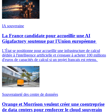
IA souveraine
La France candidate pour accueillir une AI
Gigafactory soutenue par l'Union européenne
L'État se positionne pour accueillir une infrastructure de calcul
dédiée à l'intelligence artificielle et s'engage à acheter 100 millions
d'euros de capacités de calcul si un projet français est retenu.
Souveraineté des centre de données
Orange et Morrison veulent créer une coentreprise
de data centers pour renforcer le cloud souverain