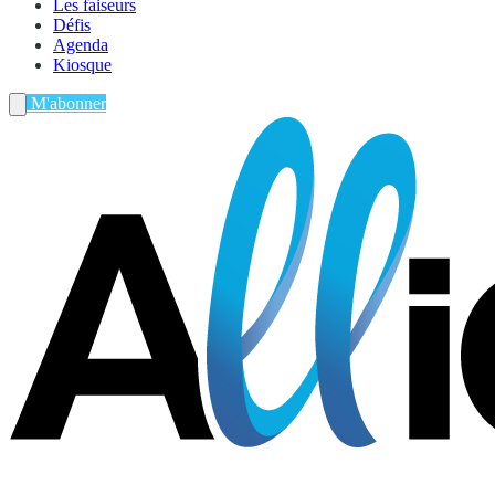
Les faiseurs
Défis
Agenda
Kiosque
M'abonner