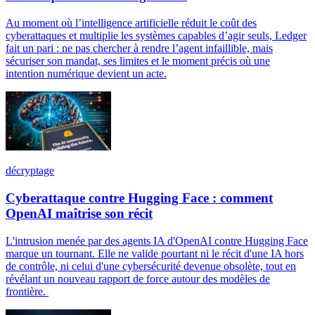
Au moment où l’intelligence artificielle réduit le coût des
cyberattaques et multiplie les systèmes capables d’agir seuls, Ledger
fait un pari : ne pas chercher à rendre l’agent infaillible, mais
sécuriser son mandat, ses limites et le moment précis où une
intention numérique devient un acte.
décryptage
Cyberattaque contre Hugging Face : comment
OpenAI maîtrise son récit
L'intrusion menée par des agents IA d'OpenAI contre Hugging Face
marque un tournant. Elle ne valide pourtant ni le récit d'une IA hors
de contrôle, ni celui d'une cybersécurité devenue obsolète, tout en
révélant un nouveau rapport de force autour des modèles de
frontière.