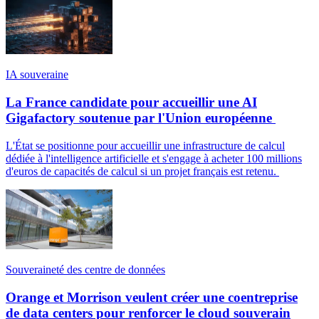
IA souveraine
La France candidate pour accueillir une AI
Gigafactory soutenue par l'Union européenne
L'État se positionne pour accueillir une infrastructure de calcul
dédiée à l'intelligence artificielle et s'engage à acheter 100 millions
d'euros de capacités de calcul si un projet français est retenu.
Souveraineté des centre de données
Orange et Morrison veulent créer une coentreprise
de data centers pour renforcer le cloud souverain