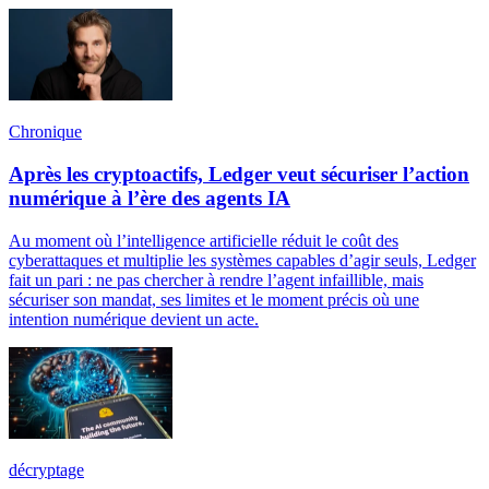
Chronique
Après les cryptoactifs, Ledger veut sécuriser l’action
numérique à l’ère des agents IA
Au moment où l’intelligence artificielle réduit le coût des
cyberattaques et multiplie les systèmes capables d’agir seuls, Ledger
fait un pari : ne pas chercher à rendre l’agent infaillible, mais
sécuriser son mandat, ses limites et le moment précis où une
intention numérique devient un acte.
décryptage