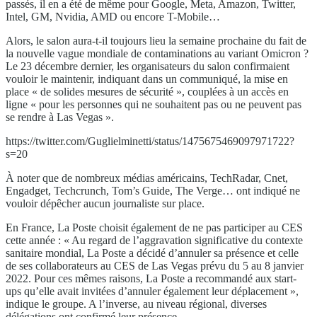
passés, il en a été de même pour Google, Meta, Amazon, Twitter,
Intel, GM, Nvidia, AMD ou encore T-Mobile…
Alors, le salon aura-t-il toujours lieu la semaine prochaine du fait de
la nouvelle vague mondiale de contaminations au variant Omicron ?
Le 23 décembre dernier, les organisateurs du salon confirmaient
vouloir le maintenir, indiquant dans un communiqué, la mise en
place « de solides mesures de sécurité », couplées à un accès en
ligne « pour les personnes qui ne souhaitent pas ou ne peuvent pas
se rendre à Las Vegas ».
https://twitter.com/Guglielminetti/status/1475675469097971722?
s=20
À noter que de nombreux médias américains, TechRadar, Cnet,
Engadget, Techcrunch, Tom’s Guide, The Verge… ont indiqué ne
vouloir dépêcher aucun journaliste sur place.
En France, La Poste choisit également de ne pas participer au CES
cette année : « Au regard de l’aggravation significative du contexte
sanitaire mondial, La Poste a décidé d’annuler sa présence et celle
de ses collaborateurs au CES de Las Vegas prévu du 5 au 8 janvier
2022. Pour ces mêmes raisons, La Poste a recommandé aux start-
ups qu’elle avait invitées d’annuler également leur déplacement »,
indique le groupe. A l’inverse, au niveau régional, diverses
délégations ont confirmé leur présence…