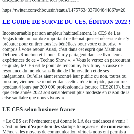
https://twitter.com/chboursin/status/1475763433790484486?s=20
LE GUIDE DE SURVIE DU CES, ÉDITION 2022 !
Incontournable par son ampleur habituellement, le CES de Las
Vegas traite un nombre important de thématiques et nécessite de s’y
préparer pour en tirer tous les bénéfices pour votre entreprise, y
compris à votre retour. Aussi, c’est dans cet esprit que Matthieu
Deboeuf-Rouchon et Lionel Tardy partagent dans ce livre leurs
expériences de ce « Techno Show ». « Vous le verrez en parcourant
ce guide, le CES est le point de rencontre, la vitrine, la caisse de
résonance du monde sans limite de l’innovation et de ses
intégrations. Qu’elles aient rencontré leur public ou non, toutes ou
presque, viennent se montrer dans cette arène intrépide, parcourue
pendant 4 jours par 200 000 professionnels (source CES2019), bien
que cette année 2022 soit sensiblement plus modeste en raison de la
crise sanitaire que nous vivons. »
LE CES selon business france
« Le CES est l’événement qui donne le LA des tendances à venir !
C’est un
lieu d’exposition
des startups françaises et
de connexions
.
Même si les moyens de communication virtuels nous ont permis à