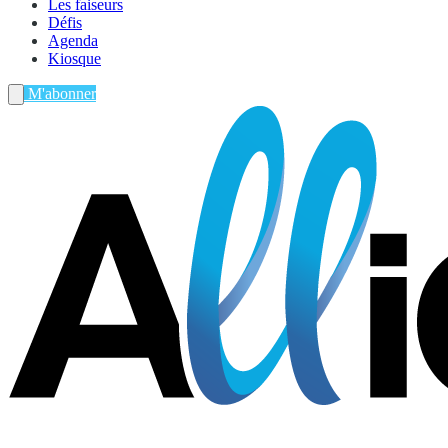
Les faiseurs
Défis
Agenda
Kiosque
M'abonner