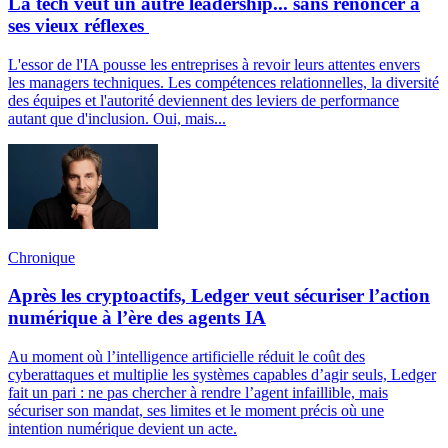
La tech veut un autre leadership... sans renoncer à
ses vieux réflexes
L'essor de l'IA pousse les entreprises à revoir leurs attentes envers
les managers techniques. Les compétences relationnelles, la diversité
des équipes et l'autorité deviennent des leviers de performance
autant que d'inclusion. Oui, mais...
Chronique
Après les cryptoactifs, Ledger veut sécuriser l’action
numérique à l’ère des agents IA
Au moment où l’intelligence artificielle réduit le coût des
cyberattaques et multiplie les systèmes capables d’agir seuls, Ledger
fait un pari : ne pas chercher à rendre l’agent infaillible, mais
sécuriser son mandat, ses limites et le moment précis où une
intention numérique devient un acte.