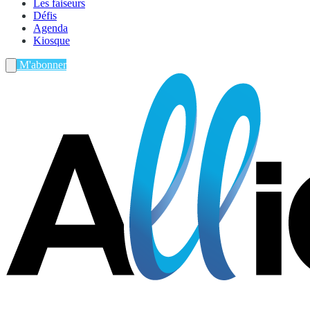
Les faiseurs
Défis
Agenda
Kiosque
M'abonner