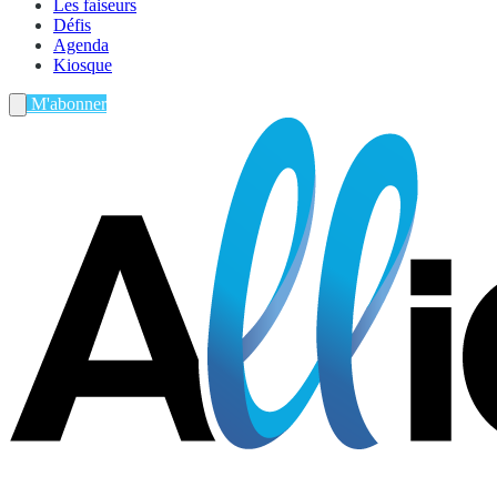
Les faiseurs
Défis
Agenda
Kiosque
M'abonner