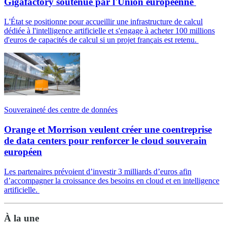
Gigafactory soutenue par l'Union européenne
L'État se positionne pour accueillir une infrastructure de calcul
dédiée à l'intelligence artificielle et s'engage à acheter 100 millions
d'euros de capacités de calcul si un projet français est retenu.
Souveraineté des centre de données
Orange et Morrison veulent créer une coentreprise
de data centers pour renforcer le cloud souverain
européen
Les partenaires prévoient d’investir 3 milliards d’euros afin
d’accompagner la croissance des besoins en cloud et en intelligence
artificielle.
À la une