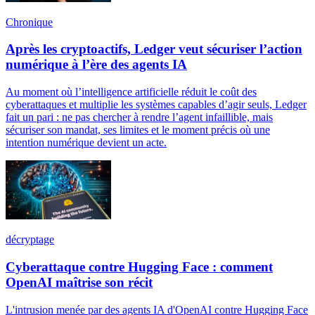
Chronique
Après les cryptoactifs, Ledger veut sécuriser l’action
numérique à l’ère des agents IA
Au moment où l’intelligence artificielle réduit le coût des
cyberattaques et multiplie les systèmes capables d’agir seuls, Ledger
fait un pari : ne pas chercher à rendre l’agent infaillible, mais
sécuriser son mandat, ses limites et le moment précis où une
intention numérique devient un acte.
décryptage
Cyberattaque contre Hugging Face : comment
OpenAI maîtrise son récit
L'intrusion menée par des agents IA d'OpenAI contre Hugging Face