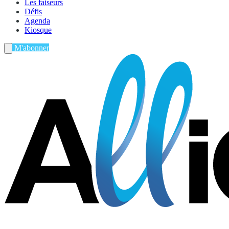
Les faiseurs
Défis
Agenda
Kiosque
M'abonner