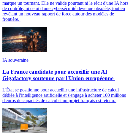
marque un tournant. Elle ne valide pourtant ni le récit d'une IA hors
de contrôle, ni celui d'une cybersécurité devenue obsolète, tout en
révélant un nouveau rapport de force autour des modèles de
frontière.
IA souveraine
La France candidate pour accueillir une AI
Gigafactory soutenue par l'Union européenne
L'État se positionne pour accueillir une infrastructure de calcul
dédiée à l'intelligence artificielle et s'engage à acheter 100 millions
d'euros de capacités de calcul si un projet français est retenu.