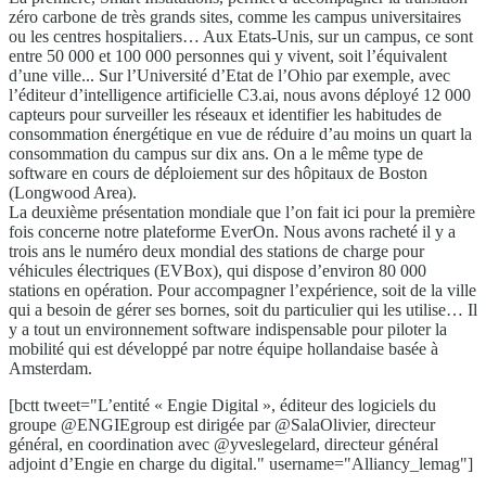
zéro carbone de très grands sites, comme les campus universitaires
ou les centres hospitaliers… Aux Etats-Unis, sur un campus, ce sont
entre 50 000 et 100 000 personnes qui y vivent, soit l’équivalent
d’une ville... Sur l’Université d’Etat de l’Ohio par exemple, avec
l’éditeur d’intelligence artificielle C3.ai, nous avons déployé 12 000
capteurs pour surveiller les réseaux et identifier les habitudes de
consommation énergétique en vue de réduire d’au moins un quart la
consommation du campus sur dix ans. On a le même type de
software en cours de déploiement sur des hôpitaux de Boston
(Longwood Area).
La deuxième présentation mondiale que l’on fait ici pour la première
fois concerne notre plateforme EverOn. Nous avons racheté il y a
trois ans le numéro deux mondial des stations de charge pour
véhicules électriques (EVBox), qui dispose d’environ 80 000
stations en opération. Pour accompagner l’expérience, soit de la ville
qui a besoin de gérer ses bornes, soit du particulier qui les utilise… Il
y a tout un environnement software indispensable pour piloter la
mobilité qui est développé par notre équipe hollandaise basée à
Amsterdam.
[bctt tweet="L’entité « Engie Digital », éditeur des logiciels du
groupe @ENGIEgroup est dirigée par @SalaOlivier, directeur
général, en coordination avec @yveslegelard, directeur général
adjoint d’Engie en charge du digital." username="Alliancy_lemag"]