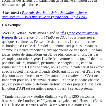
accueillir des acteurs qui participent de la même ambition que la
nôtre sur nos plateformes.
A lire aussi :
Portrait sécurité : Alain Abenhaïm, cyber et
architecture SI sous une seule casquette chez Engie E&C
Un exemple ?
Yves Le Gélard.
Nous avons signé un
très grand contrat avec la
Région Ile-de-France
[
Smart Platform 2030
] pour numériser à
quelques centimètres l’ensemble du territoire. Le cœur de cette
technologie est celle de Siradel qui permet aux parties prenantes,
comme les maires franciliens, aux opérateurs de transport… de faire
toutes sortes de simulations en 3D de phénomènes physiques par
exemple pour mieux gérer la ville (couverture radio, qualité de l’air,
potentiel solaire, mobilité, performance énergétique ) et de la
visualisation 3D. Dans ce cadre, nous avons un partenariat très étroit
avec la société française OpendataSoft, qui nous permet d’agréger
des sources extrêmement variées autour de ce software. C’est très
important pour nous de travailler ainsi… et on le fait dans chaque
pays et pour chaque plateforme en fonction des projets. C’est là où
la notion d’API est essentielle pour s’ouvrir à cet écosystème.
* Engie dispose de « studios digitaux » à Paris (200 personnes
basées rue de Londres) et à Lyon, mais également à Houston (Etats-
Unis), à Rio de Janeiro (Brésil), à Bruxelles (Belgique) et à