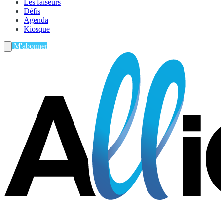
Les faiseurs
Défis
Agenda
Kiosque
M'abonner