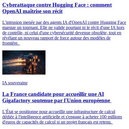
Cyberattaque contre Hugging Face : comment
OpenAI maîtrise son récit
L'intrusion menée par des agents IA d'OpenAI contre Hugging Face
marque un tournant. Elle ne valide pourtant ni le récit d'une IA hors
de contrôle, ni celui d'une cybersécurité devenue obsolète, tout en
révélant un nouveau rapport de force autour des modèles de
frontière.
IA souveraine
La France candidate pour accueillir une AI
Gigafactory soutenue par l'Union européenne
L'État se positionne pour accueillir une infrastructure de calcul
dédiée à l'intelligence artificielle et s'engage à acheter 100 millions
d'euros de capacités de calcul si un projet français est retenu.