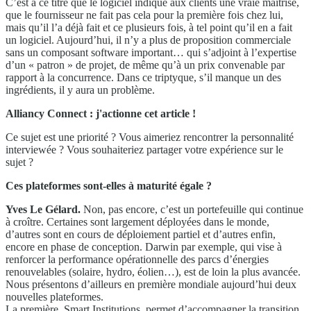
C’est à ce titre que le logiciel indique aux clients une vraie maîtrise,
que le fournisseur ne fait pas cela pour la première fois chez lui,
mais qu’il l’a déjà fait et ce plusieurs fois, à tel point qu’il en a fait
un logiciel. Aujourd’hui, il n’y a plus de proposition commerciale
sans un composant software important… qui s’adjoint à l’expertise
d’un « patron » de projet, de même qu’à un prix convenable par
rapport à la concurrence. Dans ce triptyque, s’il manque un des
ingrédients, il y aura un problème.
Alliancy Connect : j'actionne cet article !
Ce sujet est une priorité ? Vous aimeriez rencontrer la personnalité
interviewée ? Vous souhaiteriez partager votre expérience sur le
sujet ?
Ces plateformes sont-elles à maturité égale ?
Yves Le Gélard.
Non, pas encore, c’est un portefeuille qui continue
à croître. Certaines sont largement déployées dans le monde,
d’autres sont en cours de déploiement partiel et d’autres enfin,
encore en phase de conception. Darwin par exemple, qui vise à
renforcer la performance opérationnelle des parcs d’énergies
renouvelables (solaire, hydro, éolien…), est de loin la plus avancée.
Nous présentons d’ailleurs en première mondiale aujourd’hui deux
nouvelles plateformes.
La première, Smart Institutions, permet d’accompagner la transition