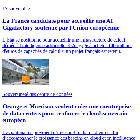
IA souveraine
La France candidate pour accueillir une AI
Gigafactory soutenue par l'Union européenne
L'État se positionne pour accueillir une infrastructure de calcul
dédiée à l'intelligence artificielle et s'engage à acheter 100 millions
d'euros de capacités de calcul si un projet français est retenu.
Souveraineté des centre de données
Orange et Morrison veulent créer une coentreprise
de data centers pour renforcer le cloud souverain
européen
Les partenaires prévoient d’investir 3 milliards d’euros afin
d’accompagner la croissance des besoins en cloud et en intelligence