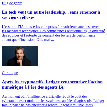
Bug de genre
La tech veut un autre leadership... sans renoncer à
ses vieux réflexes
L'essor de l'IA pousse les entreprises à revoir leurs attentes envers
les managers techniques. Les compétences relationnelles, la diversité
des équipes et l'autorité deviennent des leviers de performance
autant que d'inclusion. Oui, mais...
Chronique
Après les cryptoactifs, Ledger veut sécuriser l’action
numérique à l’ère des agents IA
Au moment où l’intelligence artificielle réduit le coût des
cyberattaques et multiplie les systèmes capables d’agir seuls, Ledger
fait un pari : ne pas chercher à rendre l’agent infaillible, mais