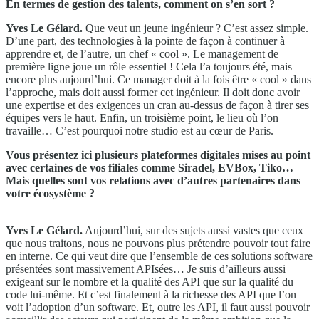
En termes de gestion des talents, comment on s’en sort ?
Yves Le Gélard.
Que veut un jeune ingénieur ? C’est assez simple.
D’une part, des technologies à la pointe de façon à continuer à
apprendre et, de l’autre, un chef « cool ». Le management de
première ligne joue un rôle essentiel ! Cela l’a toujours été, mais
encore plus aujourd’hui. Ce manager doit à la fois être « cool » dans
l’approche, mais doit aussi former cet ingénieur. Il doit donc avoir
une expertise et des exigences un cran au-dessus de façon à tirer ses
équipes vers le haut. Enfin, un troisième point, le lieu où l’on
travaille… C’est pourquoi notre studio est au cœur de Paris.
Vous présentez ici plusieurs plateformes digitales mises au point
avec certaines de vos filiales comme Siradel, EVBox, Tiko…
Mais quelles sont vos relations avec d’autres partenaires dans
votre écosystème ?
Yves Le Gélard.
Aujourd’hui, sur des sujets aussi vastes que ceux
que nous traitons, nous ne pouvons plus prétendre pouvoir tout faire
en interne. Ce qui veut dire que l’ensemble de ces solutions software
présentées sont massivement APIsées… Je suis d’ailleurs aussi
exigeant sur le nombre et la qualité des API que sur la qualité du
code lui-même. Et c’est finalement à la richesse des API que l’on
voit l’adoption d’un software. Et, outre les API, il faut aussi pouvoir