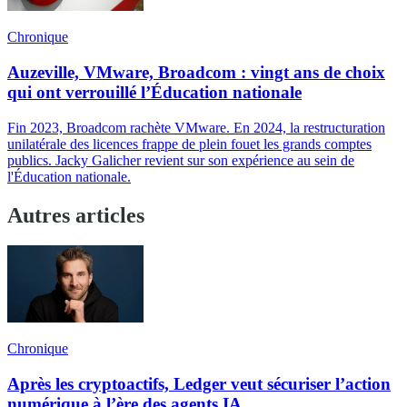
Chronique
Auzeville, VMware, Broadcom : vingt ans de choix
qui ont verrouillé l’Éducation nationale
Fin 2023, Broadcom rachète VMware. En 2024, la restructuration
unilatérale des licences frappe de plein fouet les grands comptes
publics. Jacky Galicher revient sur son expérience au sein de
l'Éducation nationale.
Autres articles
Chronique
Après les cryptoactifs, Ledger veut sécuriser l’action
numérique à l’ère des agents IA