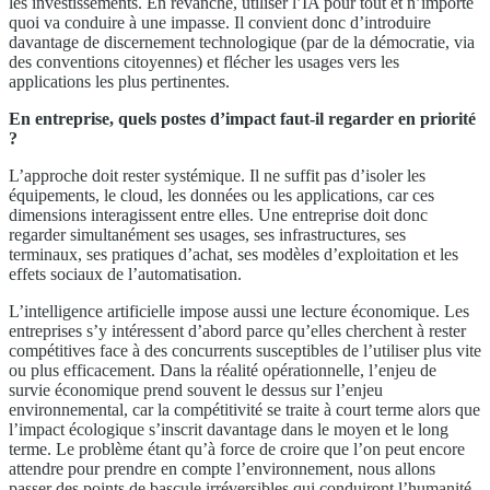
les investissements. En revanche, utiliser l’IA pour tout et n’importe
quoi va conduire à une impasse. Il convient donc d’introduire
davantage de discernement technologique (par de la démocratie, via
des conventions citoyennes) et flécher les usages vers les
applications les plus pertinentes.
En entreprise, quels postes d’impact faut-il regarder en priorité
?
L’approche doit rester systémique. Il ne suffit pas d’isoler les
équipements, le cloud, les données ou les applications, car ces
dimensions interagissent entre elles. Une entreprise doit donc
regarder simultanément ses usages, ses infrastructures, ses
terminaux, ses pratiques d’achat, ses modèles d’exploitation et les
effets sociaux de l’automatisation.
L’intelligence artificielle impose aussi une lecture économique. Les
entreprises s’y intéressent d’abord parce qu’elles cherchent à rester
compétitives face à des concurrents susceptibles de l’utiliser plus vite
ou plus efficacement. Dans la réalité opérationnelle, l’enjeu de
survie économique prend souvent le dessus sur l’enjeu
environnemental, car la compétitivité se traite à court terme alors que
l’impact écologique s’inscrit davantage dans le moyen et le long
terme. Le problème étant qu’à force de croire que l’on peut encore
attendre pour prendre en compte l’environnement, nous allons
passer des points de bascule irréversibles qui conduiront l’humanité