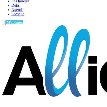
Les faiseurs
Défis
Agenda
Kiosque
M'abonner