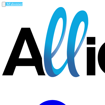
M'abonner