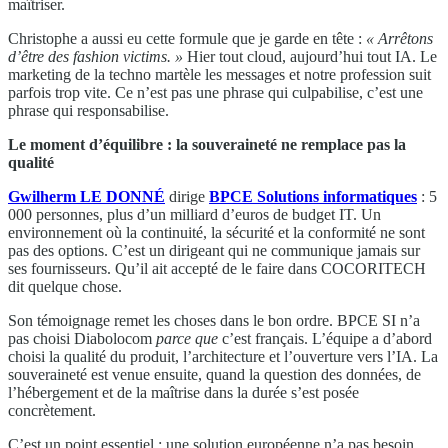
maîtriser.
Christophe a aussi eu cette formule que je garde en tête :
« Arrêtons
d’être des fashion victims. »
Hier tout cloud, aujourd’hui tout IA. Le
marketing de la techno martèle les messages et notre profession suit
parfois trop vite. Ce n’est pas une phrase qui culpabilise, c’est une
phrase qui responsabilise.
Le moment d’équilibre : la souveraineté ne remplace pas la
qualité
Gwilherm LE DONNÉ
dirige
BPCE Solutions informatiques
: 5
000 personnes, plus d’un milliard d’euros de budget IT. Un
environnement où la continuité, la sécurité et la conformité ne sont
pas des options. C’est un dirigeant qui ne communique jamais sur
ses fournisseurs. Qu’il ait accepté de le faire dans COCORITECH
dit quelque chose.
Son témoignage remet les choses dans le bon ordre. BPCE SI n’a
pas choisi Diabolocom
parce que
c’est français. L’équipe a d’abord
choisi la qualité du produit, l’architecture et l’ouverture vers l’IA. La
souveraineté est venue ensuite, quand la question des données, de
l’hébergement et de la maîtrise dans la durée s’est posée
concrètement.
C’est un point essentiel : une solution européenne n’a pas besoin