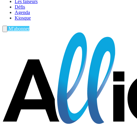
Les faiseurs
Défis
Agenda
Kiosque
M'abonner