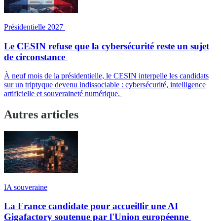
Présidentielle 2027
Le CESIN refuse que la cybersécurité reste un sujet
de circonstance
À neuf mois de la présidentielle, le CESIN interpelle les candidats
sur un triptyque devenu indissociable : cybersécurité, intelligence
artificielle et souveraineté numérique.
Autres articles
IA souveraine
La France candidate pour accueillir une AI
Gigafactory soutenue par l'Union européenne