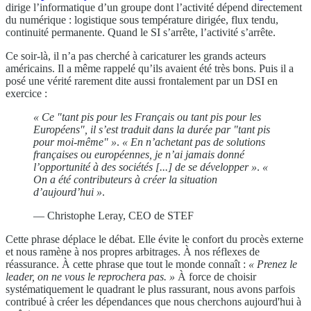
dirige l’informatique d’un groupe dont l’activité dépend directement
du numérique : logistique sous température dirigée, flux tendu,
continuité permanente. Quand le SI s’arrête, l’activité s’arrête.
Ce soir-là, il n’a pas cherché à caricaturer les grands acteurs
américains. Il a même rappelé qu’ils avaient été très bons. Puis il a
posé une vérité rarement dite aussi frontalement par un DSI en
exercice :
« Ce "tant pis pour les Français ou tant pis pour les
Européens", il s’est traduit dans la durée par "tant pis
pour moi-même" »
.
« En n’achetant pas de solutions
françaises ou européennes, je n’ai jamais donné
l’opportunité à des sociétés [...] de se développer »
.
«
On a été contributeurs à créer la situation
d’aujourd’hui »
.
— Christophe Leray, CEO de STEF
Cette phrase déplace le débat. Elle évite le confort du procès externe
et nous ramène à nos propres arbitrages. À nos réflexes de
réassurance. À cette phrase que tout le monde connaît :
« Prenez le
leader, on ne vous le reprochera pas. »
À force de choisir
systématiquement le quadrant le plus rassurant, nous avons parfois
contribué à créer les dépendances que nous cherchons aujourd'hui à