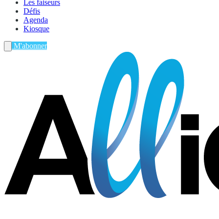
Les faiseurs
Défis
Agenda
Kiosque
M'abonner