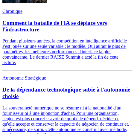
Chronique
Comment la bataille de l'IA se déplace vers
l'infrastructure
Pendant plusieurs années, la compétition en intelligence artificielle
s'est jouée sur une seule variable : le modèle. Qui aurait le plus de
paramètres, les meilleures performances, l'interface la plus
convaincante. Le dernier RAISE Summit a acté la fin de cette
lecture.
Autonomie Stratégique
De la dépendance technologique subie à l'autonomie
choisie
La souveraineté numérique ne se résume ni à la nationalité d'un
fournisseur ni à une injonction d'achat. Pour une organisation,
l'enjeu est plus concret : savoir de quoi elle dépend, décider ce
qu'elle accepte et conserver la capacité de négocier, de continuer et,
si nécessaire, de sortir. Cette autonomie se construit avec méthode,