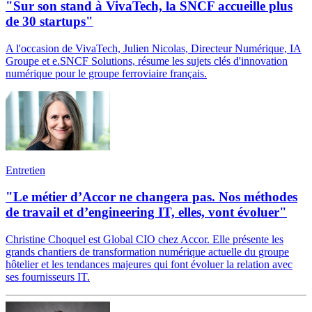
"Sur son stand à VivaTech, la SNCF accueille plus
de 30 startups"
A l'occasion de VivaTech, Julien Nicolas, Directeur Numérique, IA
Groupe et e.SNCF Solutions, résume les sujets clés d'innovation
numérique pour le groupe ferroviaire français.
Entretien
"Le métier d’Accor ne changera pas. Nos méthodes
de travail et d’engineering IT, elles, vont évoluer"
Christine Choquel est Global CIO chez Accor. Elle présente les
grands chantiers de transformation numérique actuelle du groupe
hôtelier et les tendances majeures qui font évoluer la relation avec
ses fournisseurs IT.