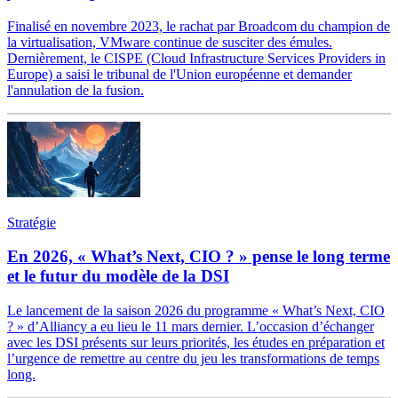
Finalisé en novembre 2023, le rachat par Broadcom du champion de
la virtualisation, VMware continue de susciter des émules.
Dernièrement, le CISPE (Cloud Infrastructure Services Providers in
Europe) a saisi le tribunal de l'Union européenne et demander
l'annulation de la fusion.
Stratégie
En 2026, « What’s Next, CIO ? » pense le long terme
et le futur du modèle de la DSI
Le lancement de la saison 2026 du programme « What’s Next, CIO
? » d’Alliancy a eu lieu le 11 mars dernier. L’occasion d’échanger
avec les DSI présents sur leurs priorités, les études en préparation et
l’urgence de remettre au centre du jeu les transformations de temps
long.