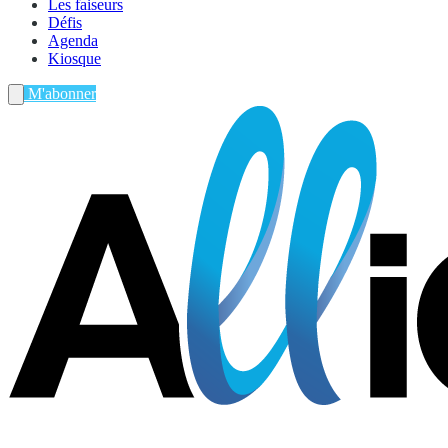
Les faiseurs
Défis
Agenda
Kiosque
M'abonner