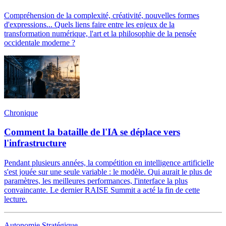
Compréhension de la complexité, créativité, nouvelles formes
d'expressions... Quels liens faire entre les enjeux de la
transformation numérique, l'art et la philosophie de la pensée
occidentale moderne ?
Chronique
Comment la bataille de l'IA se déplace vers
l'infrastructure
Pendant plusieurs années, la compétition en intelligence artificielle
s'est jouée sur une seule variable : le modèle. Qui aurait le plus de
paramètres, les meilleures performances, l'interface la plus
convaincante. Le dernier RAISE Summit a acté la fin de cette
lecture.
Autonomie Stratégique