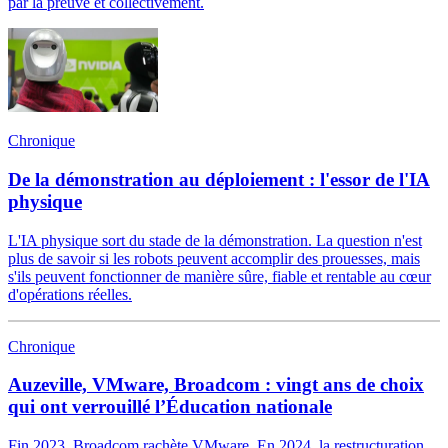
par la preuve et collectivement.
Chronique
De la démonstration au déploiement : l'essor de l'IA
physique
L'IA physique sort du stade de la démonstration. La question n'est
plus de savoir si les robots peuvent accomplir des prouesses, mais
s'ils peuvent fonctionner de manière sûre, fiable et rentable au cœur
d'opérations réelles.
Chronique
Auzeville, VMware, Broadcom : vingt ans de choix
qui ont verrouillé l’Éducation nationale
Fin 2023, Broadcom rachète VMware. En 2024, la restructuration