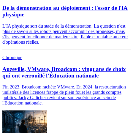
De la démonstration au déploiement : l'essor de l'IA
physique
L'IA physique sort du stade de la démonstration. La question n'est
plus de savoir si les robots peuvent accomplir des prouesses, mais
s'ils peuvent fonctionner de manière sûre, fiable et rentable au cœur
d'opérations réelles.
Chronique
Auzeville, VMware, Broadcom : vingt ans de choix
qui ont verrouillé l’Éducation nationale
Fin 2023, Broadcom rachète VMware. En 2024, la restructuration
unilatérale des licences frappe de plein fouet les grands comptes
publics. Jacky Galicher revient sur son expérience au sein de
l'Éducation nationale.