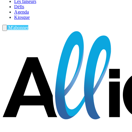
Les faiseurs
Défis
Agenda
Kiosque
M'abonner