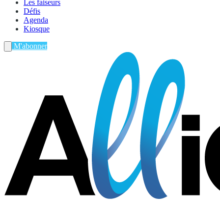
Les faiseurs
Défis
Agenda
Kiosque
M'abonner