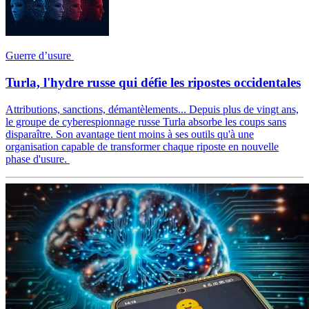
Guerre d’usure
Turla, l'hydre russe qui défie les ripostes occidentales
Attributions, sanctions, démantèlements... Depuis plus de vingt ans,
le groupe de cyberespionnage russe Turla absorbe les coups sans
disparaître. Son avantage tient moins à ses outils qu'à une
organisation capable de transformer chaque riposte en nouvelle
phase d'usure.