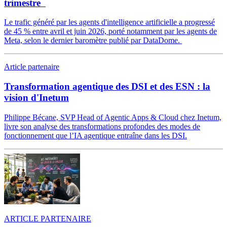
trimestre
Le trafic généré par les agents d'intelligence artificielle a progressé
de 45 % entre avril et juin 2026, porté notamment par les agents de
Meta, selon le dernier baromètre publié par DataDome.
Article partenaire
Transformation agentique des DSI et des ESN : la
vision d'Inetum
Philippe Bécane, SVP Head of Agentic Apps & Cloud chez Inetum,
livre son analyse des transformations profondes des modes de
fonctionnement que l’IA agentique entraîne dans les DSI.
ARTICLE PARTENAIRE