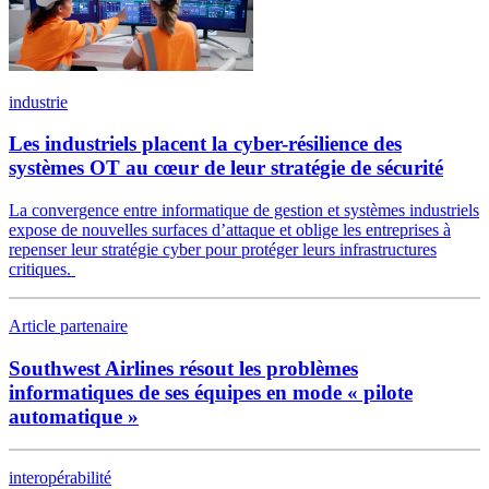
industrie
Les industriels placent la cyber-résilience des
systèmes OT au cœur de leur stratégie de sécurité
La convergence entre informatique de gestion et systèmes industriels
expose de nouvelles surfaces d’attaque et oblige les entreprises à
repenser leur stratégie cyber pour protéger leurs infrastructures
critiques.
Article partenaire
Southwest Airlines résout les problèmes
informatiques de ses équipes en mode « pilote
automatique »
interopérabilité