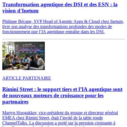
Transformation agentique des DSI et des ESN : la
vision d'Inetum
Philippe Bécane, SVP Head of Agentic Apps & Cloud chez Inetum,
livre son analyse des transformations profondes des modes de
fonctionnement que l’IA agentique entraîne dans les DSI.
ARTICLE PARTENAIRE
Rimini Street : le support tiers et l’IA agentique sont
de nouveaux moteurs de croissance pour les
partenaires
Martyn Hoogakker, vice-président du groupe et directeur général
EMEA chez Rimini Street, était l’invité de la table ronde
ChannelTalks. La discussion a porté sur la pression croissante à