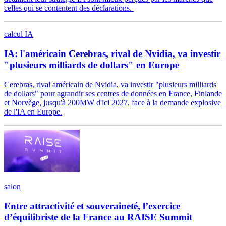
celles qui se contentent des déclarations.
calcul IA
IA: l'américain Cerebras, rival de Nvidia, va investir
"plusieurs milliards de dollars" en Europe
Cerebras, rival américain de Nvidia, va investir "plusieurs milliards
de dollars" pour agrandir ses centres de données en France, Finlande
et Norvège, jusqu'à 200MW d'ici 2027, face à la demande explosive
de l'IA en Europe.
salon
Entre attractivité et souveraineté, l’exercice
d’équilibriste de la France au RAISE Summit