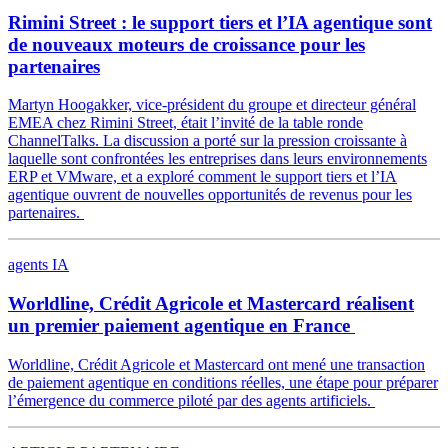
Rimini Street : le support tiers et l’IA agentique sont
de nouveaux moteurs de croissance pour les
partenaires
Martyn Hoogakker, vice-président du groupe et directeur général
EMEA chez Rimini Street, était l’invité de la table ronde
ChannelTalks. La discussion a porté sur la pression croissante à
laquelle sont confrontées les entreprises dans leurs environnements
ERP et VMware, et a exploré comment le support tiers et l’IA
agentique ouvrent de nouvelles opportunités de revenus pour les
partenaires.
agents IA
Worldline, Crédit Agricole et Mastercard réalisent
un premier paiement agentique en France
Worldline, Crédit Agricole et Mastercard ont mené une transaction
de paiement agentique en conditions réelles, une étape pour préparer
l’émergence du commerce piloté par des agents artificiels.