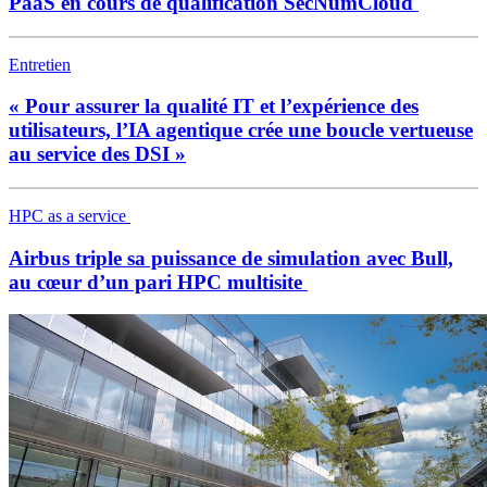
PaaS en cours de qualification SecNumCloud
Entretien
« Pour assurer la qualité IT et l’expérience des
utilisateurs, l’IA agentique crée une boucle vertueuse
au service des DSI »
HPC as a service
Airbus triple sa puissance de simulation avec Bull,
au cœur d’un pari HPC multisite