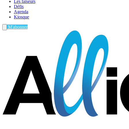
Les faiseurs
Défis
Agenda
Kiosque
M'abonner