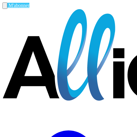
M'abonner