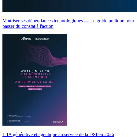
Maîtriser ses dépendances technologiques — Le guide pratique pour
passer du constat à l'action
L’IA générative et agentique au service de la DSI en 2026