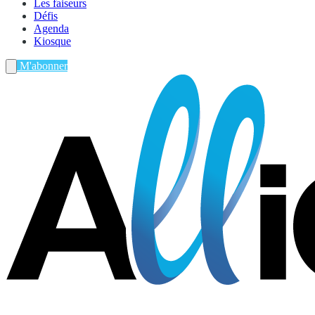
Les faiseurs
Défis
Agenda
Kiosque
M'abonner