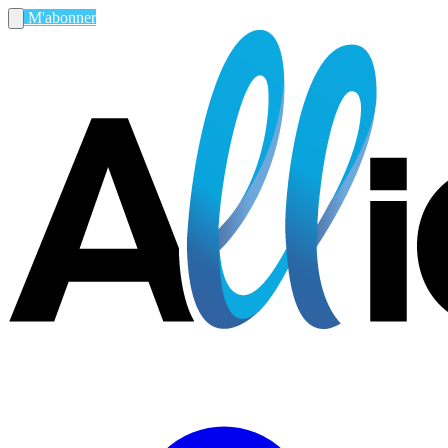
M'abonner