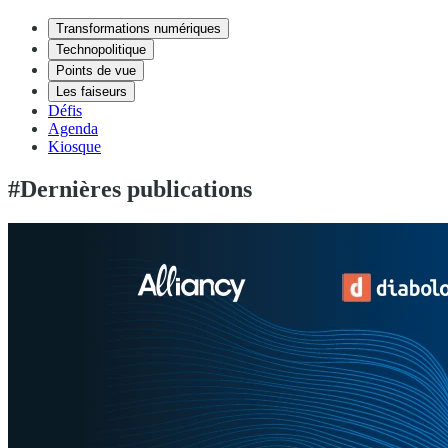
Transformations numériques
Technopolitique
Points de vue
Les faiseurs
Défis
Agenda
Kiosque
#Dernières publications