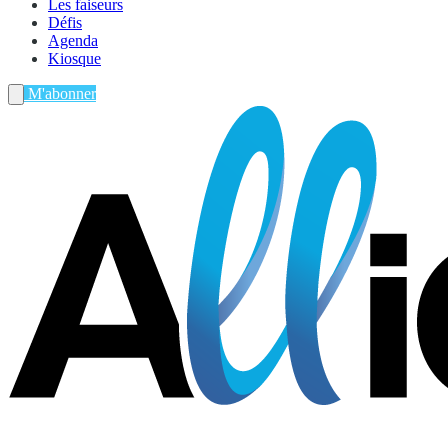
Les faiseurs
Défis
Agenda
Kiosque
M'abonner