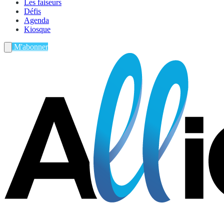
Les faiseurs
Défis
Agenda
Kiosque
M'abonner