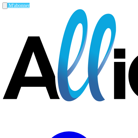
M'abonner