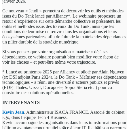
janvier 2026.
Ce nouveau « Jeudi » permettra de découvrir les outils et méthodes
issus du Do Tank lancé par Alliancy*. Le webinaire proposera un
retour d’expérience sur cette démarche collective et présentera les
outils et méthodes issus des travaux du Do Tank, ainsi que les
conditions de leur mise en œuvre dans les organisations et leurs
écosystèmes partenaires, afin de faire de la maîtrise des dépendances
un pilier durable de la stratégie numérique.
Si vous pensez que votre organisation « maîtrise » déjà ses
dépendances, ce webinaire pourrait bien modifier votre façon de
voir les choses – et peut-être même votre trajectoire.
* Lancé au printemps 2025 par Alliancy et piloté par Alain Nguyen
(ex DSI adjoint Paris 2024), le Do Tank « Maîtriser ses dépendances
technologiques » a réuni une diversité d’acteurs publics et privés
(EDF, Thales, Urssaf, Docaposte, Sopra Steria etc..) pour co-
construire des solutions opérationnelles.
INTERVENANTS
Kevin Jean
, Administrateur ISACA FRANCE, Associé du cabinet
iQo, dans l’équipe Tech 4 Business.
Kevin accompagne les organisations dans leurs transformations pour
bâtir un avantage concurrentiel grâce à leur IT. Il a bâti son parcours