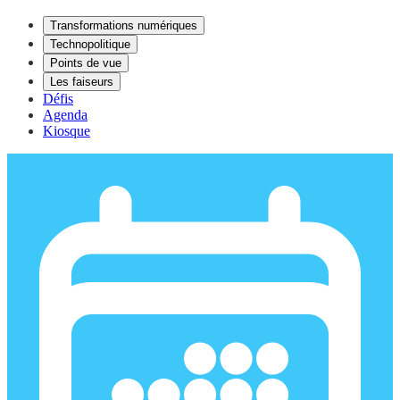
Transformations numériques
Technopolitique
Points de vue
Les faiseurs
Défis
Agenda
Kiosque