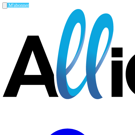
M'abonner