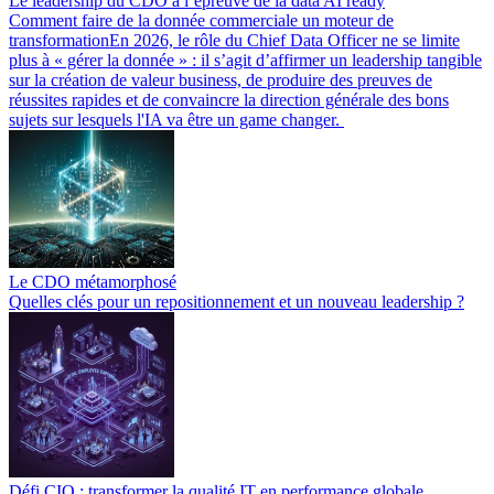
Le leadership du CDO à l’épreuve de la data AI ready
Comment faire de la donnée commerciale un moteur de
transformationEn 2026, le rôle du Chief Data Officer ne se limite
plus à « gérer la donnée » : il s’agit d’affirmer un leadership tangible
sur la création de valeur business, de produire des preuves de
réussites rapides et de convaincre la direction générale des bons
sujets sur lesquels l'IA va être un game changer.
Le CDO métamorphosé
Quelles clés pour un repositionnement et un nouveau leadership ?
Défi CIO : transformer la qualité IT en performance globale