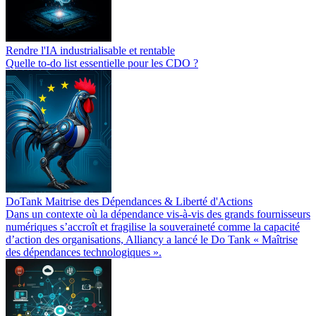
Rendre l'IA industrialisable et rentable
Quelle to-do list essentielle pour les CDO ?
DoTank Maitrise des Dépendances & Liberté d'Actions
Dans un contexte où la dépendance vis-à-vis des grands fournisseurs
numériques s’accroît et fragilise la souveraineté comme la capacité
d’action des organisations, Alliancy a lancé le Do Tank « Maîtrise
des dépendances technologiques ».