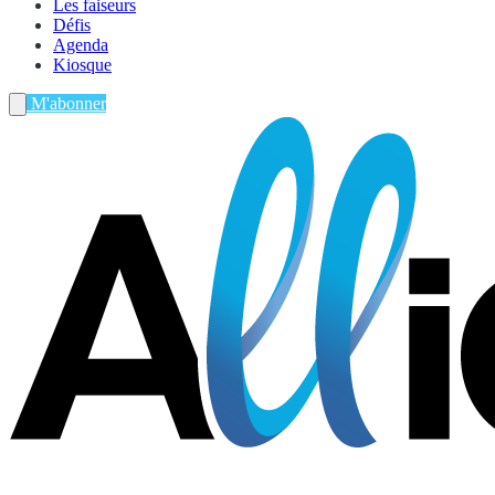
Les faiseurs
Défis
Agenda
Kiosque
M'abonner