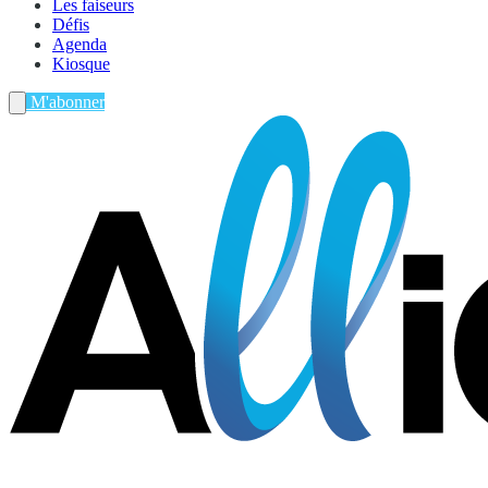
Les faiseurs
Défis
Agenda
Kiosque
M'abonner