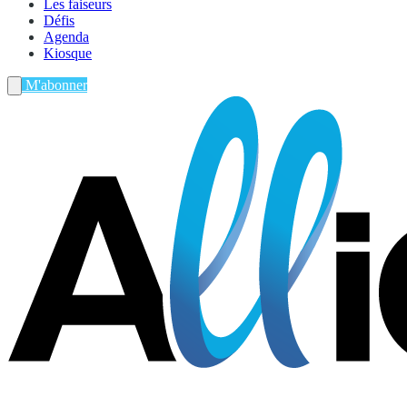
Les faiseurs
Défis
Agenda
Kiosque
M'abonner