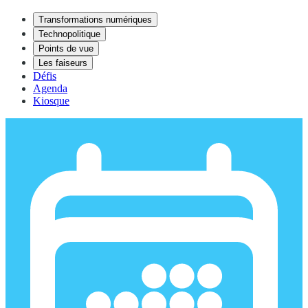
Transformations numériques
Technopolitique
Points de vue
Les faiseurs
Défis
Agenda
Kiosque