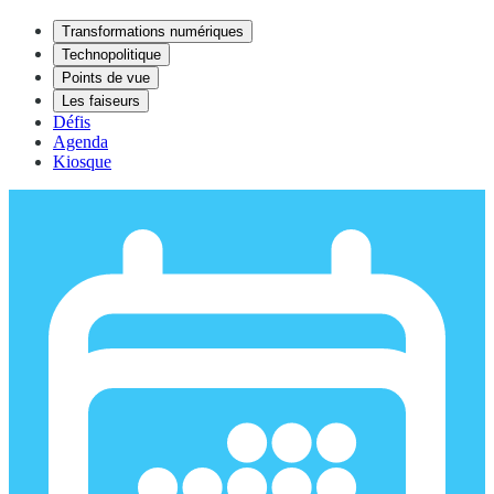
Transformations numériques
Technopolitique
Points de vue
Les faiseurs
Défis
Agenda
Kiosque