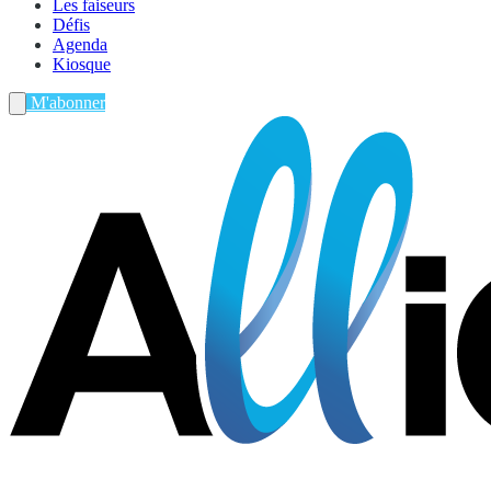
Les faiseurs
Défis
Agenda
Kiosque
M'abonner