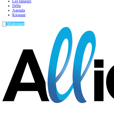
Les faiseurs
Défis
Agenda
Kiosque
M'abonner