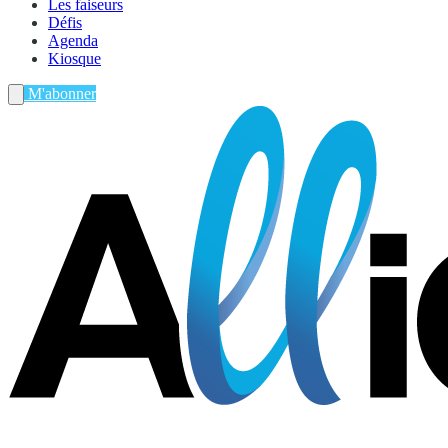
Les faiseurs
Défis
Agenda
Kiosque
M'abonner