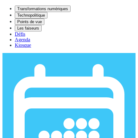
Transformations numériques
Technopolitique
Points de vue
Les faiseurs
Défis
Agenda
Kiosque