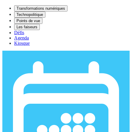
Transformations numériques
Technopolitique
Points de vue
Les faiseurs
Défis
Agenda
Kiosque