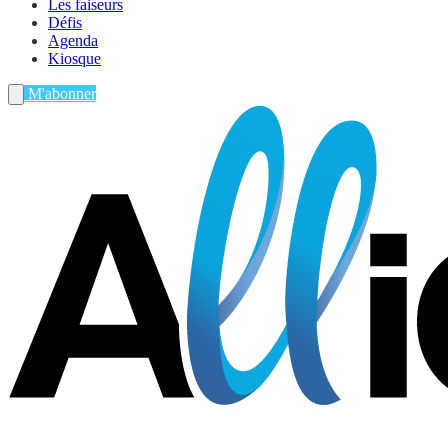
Les faiseurs
Défis
Agenda
Kiosque
M'abonner