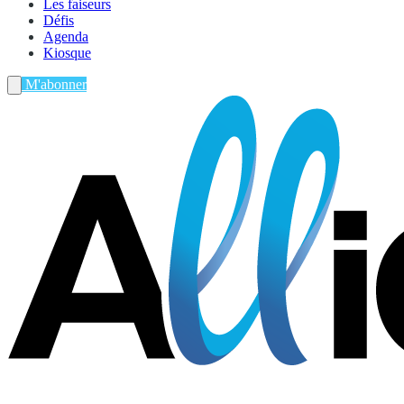
Les faiseurs
Défis
Agenda
Kiosque
M'abonner