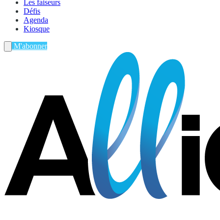
Les faiseurs
Défis
Agenda
Kiosque
M'abonner