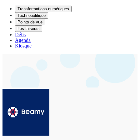
Transformations numériques
Technopolitique
Points de vue
Les faiseurs
Défis
Agenda
Kiosque