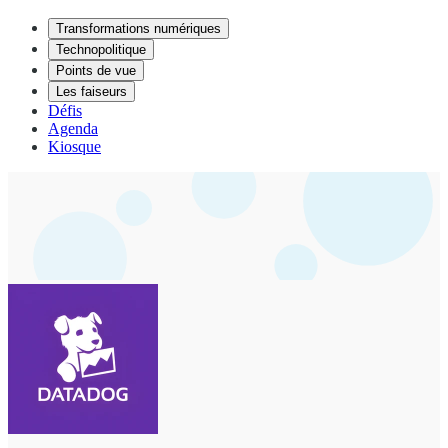
Transformations numériques
Technopolitique
Points de vue
Les faiseurs
Défis
Agenda
Kiosque