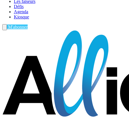
Les faiseurs
Défis
Agenda
Kiosque
M'abonner