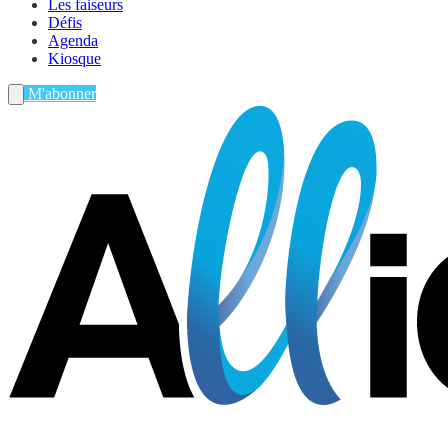
Les faiseurs
Défis
Agenda
Kiosque
M'abonner