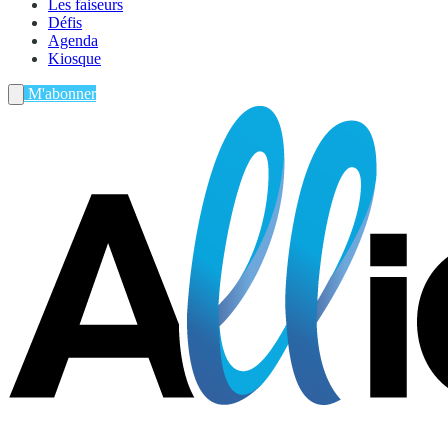
Les faiseurs
Défis
Agenda
Kiosque
M'abonner