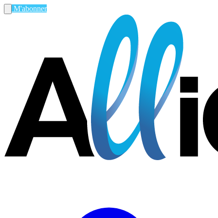
M'abonner