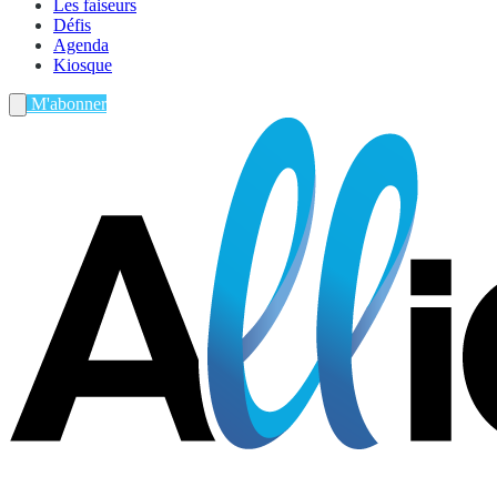
Les faiseurs
Défis
Agenda
Kiosque
M'abonner