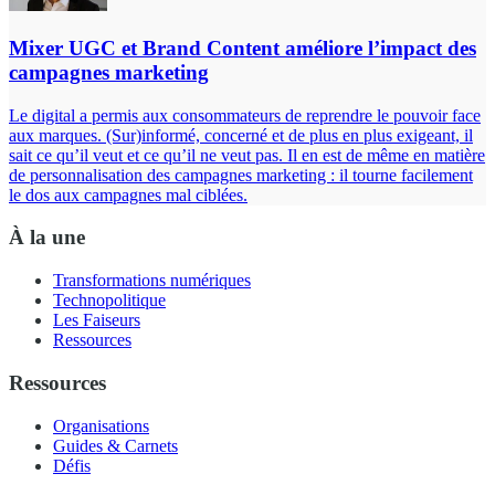
Mixer UGC et Brand Content améliore l’impact des
campagnes marketing
Le digital a permis aux consommateurs de reprendre le pouvoir face
aux marques. (Sur)informé, concerné et de plus en plus exigeant, il
sait ce qu’il veut et ce qu’il ne veut pas. Il en est de même en matière
de personnalisation des campagnes marketing : il tourne facilement
le dos aux campagnes mal ciblées.
À la une
Transformations numériques
Technopolitique
Les Faiseurs
Ressources
Ressources
Organisations
Guides & Carnets
Défis