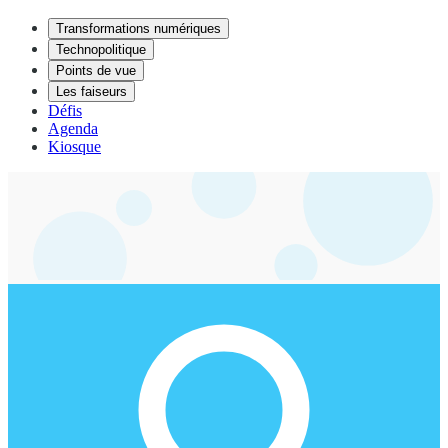
Transformations numériques
Technopolitique
Points de vue
Les faiseurs
Défis
Agenda
Kiosque