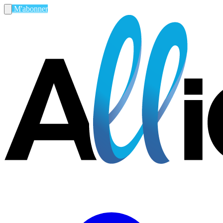
M'abonner