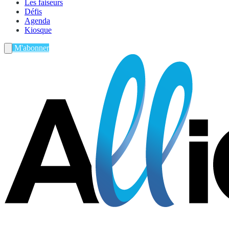
Les faiseurs
Défis
Agenda
Kiosque
M'abonner