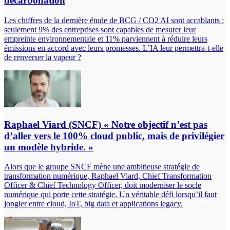
décarbonation
Les chiffres de la dernière étude de BCG / CO2 AI sont accablants :
seulement 9% des entreprises sont capables de mesurer leur
empreinte environnementale et 11% parviennent à réduire leurs
émissions en accord avec leurs promesses. L’IA leur permettra-t-elle
de renverser la vapeur ?
Raphael Viard (SNCF) « Notre objectif n’est pas
d’aller vers le 100% cloud public, mais de privilégier
un modèle hybride. »
Alors que le groupe SNCF mène une ambitieuse stratégie de
transformation numérique, Raphael Viard, Chief Transformation
Officer & Chief Technology Officer, doit moderniser le socle
numérique qui porte cette stratégie. Un véritable défi lorsqu’il faut
jongler entre cloud, IoT, big data et applications legacy.