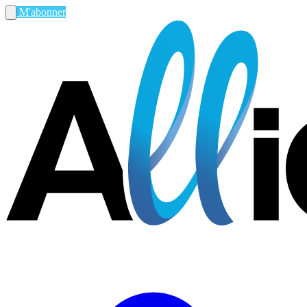
M'abonner