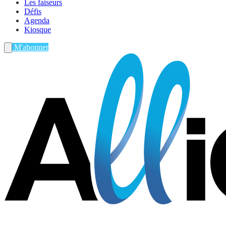
Les faiseurs
Défis
Agenda
Kiosque
M'abonner